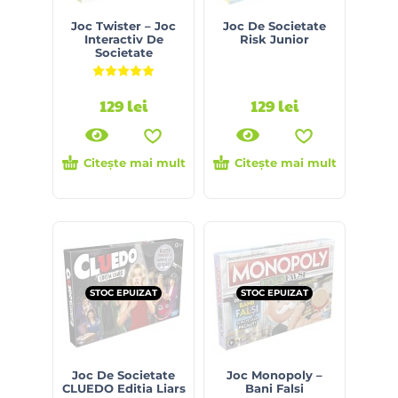
Joc Twister – Joc
Joc De Societate
Interactiv De
Risk Junior
Societate
Evaluat la
5.00
din 5
129
lei
129
lei
Citește mai mult
Citește mai mult
STOC EPUIZAT
STOC EPUIZAT
Joc De Societate
Joc Monopoly –
CLUEDO Editia Liars
Bani Falsi