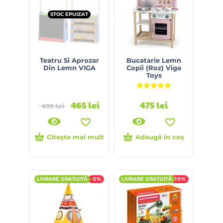
STOC EPUIZAT
Teatru Si Aprozar
Bucatarie Lemn
Din Lemn VIGA
Copii (Roz) Viga
Toys
Evaluat la
5.00
din 5
465
lei
475
lei
499
lei
Citește mai mult
Adaugă în coș
LIVRARE GRATUITĂ
-5%
LIVRARE GRATUITĂ
-10%