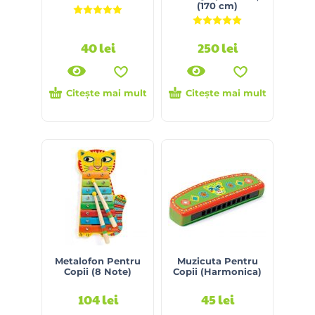
(170 cm)
Evaluat la
5.00
din 5
Evaluat la
5.00
din 5
40
lei
250
lei
Citește mai mult
Citește mai mult
Metalofon Pentru
Muzicuta Pentru
Copii (8 Note)
Copii (Harmonica)
104
lei
45
lei