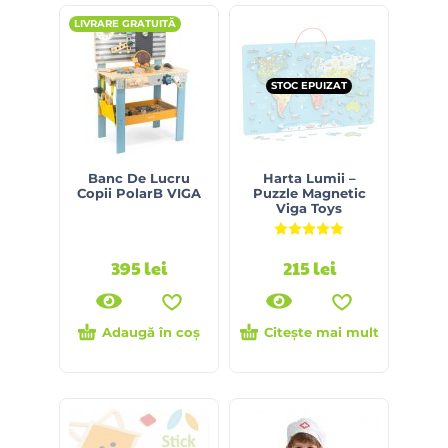
LIVRARE GRATUITĂ
STOC EPUIZAT
Banc De Lucru
Harta Lumii –
Copii PolarB VIGA
Puzzle Magnetic
Viga Toys
Evaluat la
5.00
din 5
395
lei
215
lei
Adaugă în coș
Citește mai mult