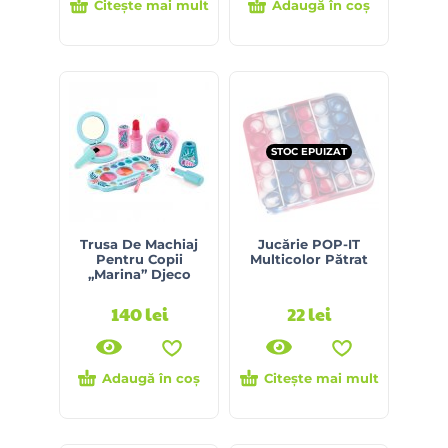
Citește mai mult
Adaugă în coș
STOC EPUIZAT
Trusa De Machiaj
Jucărie POP-IT
Pentru Copii
Multicolor Pătrat
„Marina” Djeco
140
lei
22
lei
Adaugă în coș
Citește mai mult