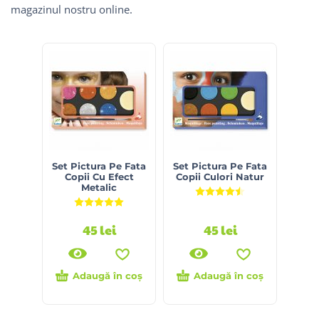
magazinul nostru online.
Set Pictura Pe Fata
Set Pictura Pe Fata
Copii Cu Efect
Copii Culori Natur
Metalic
Evaluat la
4.50
din 5
Evaluat la
5.00
din 5
45
lei
45
lei
Adaugă în coș
Adaugă în coș