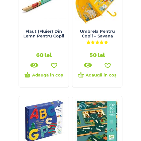
Flaut (Fluier) Din
Umbrela Pentru
Lemn Pentru Copii
Copii – Savana
Evaluat la
5.00
din 5
60
lei
50
lei
Adaugă în coș
Adaugă în coș