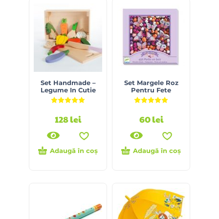
Set Handmade –
Set Margele Roz
Legume In Cutie
Pentru Fete
Evaluat la
5.00
din 5
Evaluat la
5.00
din 5
128
lei
60
lei
Adaugă în coș
Adaugă în coș