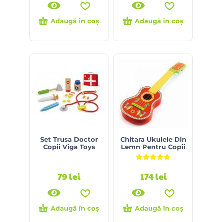
Adaugă în coș
Adaugă în coș
Set Trusa Doctor
Chitara Ukulele Din
Copii Viga Toys
Lemn Pentru Copii
Evaluat la
5.00
din 5
79
lei
174
lei
Adaugă în coș
Adaugă în coș