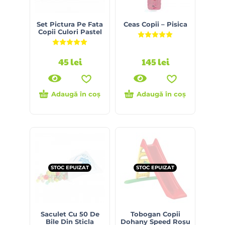
Set Pictura Pe Fata
Ceas Copii – Pisica
Copii Culori Pastel
Evaluat la
5.00
din 5
Evaluat la
5.00
din 5
45
lei
145
lei
Adaugă în coș
Adaugă în coș
STOC EPUIZAT
STOC EPUIZAT
Saculet Cu 50 De
Tobogan Copii
Bile Din Sticla
Dohany Speed Roșu