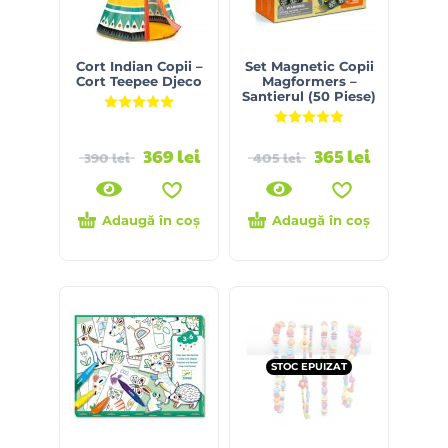
Cort Indian Copii –
Set Magnetic Copii
Cort Teepee Djeco
Magformers –
Santierul (50 Piese)
Evaluat la
5.00
din 5
Evaluat la
5.00
din 5
369
lei
365
lei
390
lei
405
lei
Adaugă în coș
Adaugă în coș
STOC EPUIZAT