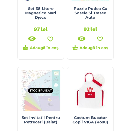
Set 38 Litere
Puzzle Podea Cu
Magnetice Mari
Sosele Si Trasee
Djeco
Auto
97
lei
92
lei
Adaugă în coș
Adaugă în coș
STOC EPUIZAT
Set Invitatii Pentru
Costum Bucatar
Petreceri (Băiat)
Copii VIGA (Rosu)