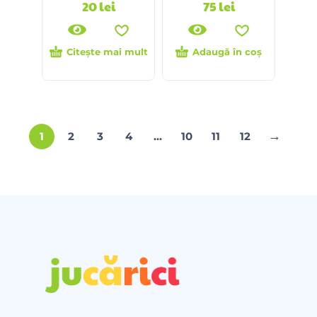
20
lei
75
lei
Citește mai mult
Adaugă în coș
→
1
2
3
4
…
10
11
12