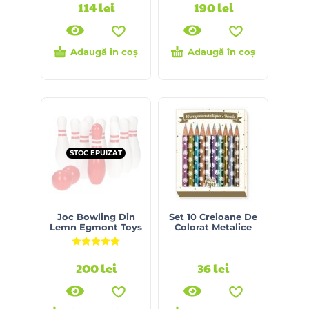
114
lei
190
lei
Adaugă în coș
Adaugă în coș
STOC EPUIZAT
Joc Bowling Din
Set 10 Creioane De
Lemn Egmont Toys
Colorat Metalice
Evaluat la
5.00
din 5
200
lei
36
lei