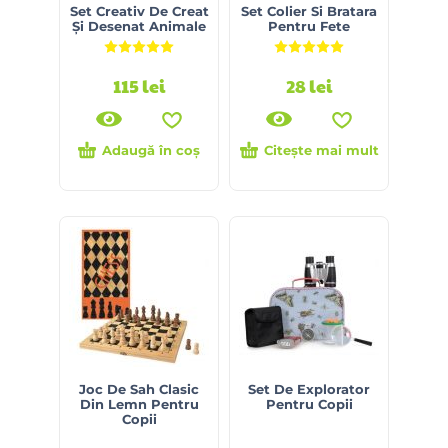
Set Creativ De Creat
Set Colier Si Bratara
Și Desenat Animale
Pentru Fete
Evaluat la
5.00
din 5
Evaluat la
5.00
din 5
115
lei
28
lei
Adaugă în coș
Citește mai mult
Joc De Sah Clasic
Set De Explorator
Din Lemn Pentru
Pentru Copii
Copii