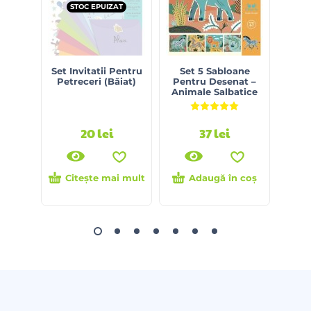
STOC EPUIZAT
S
Set Invitatii Pentru
Set 5 Sabloane
Joc D
Petreceri (Băiat)
Pentru Desenat –
Animale Salbatice
M
Evaluat la
5.00
din 5
20
lei
37
lei
Citește mai mult
Adaugă în coș
Ci