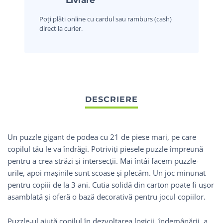
Poți plăti online cu cardul sau ramburs (cash)
direct la curier.
Un puzzle gigant de podea cu 21 de piese mari, pe care
copilul tău le va îndrăgi. Potriviți piesele puzzle împreună
pentru a crea străzi și intersecții. Mai întâi facem puzzle-
urile, apoi mașinile sunt scoase și plecăm. Un joc minunat
pentru copiii de la 3 ani. Cutia solidă din carton poate fi ușor
asamblată și oferă o bază decorativă pentru jocul copiilor.
Puzzle-ul ajută copilul în dezvoltarea logicii, îndemânării, a