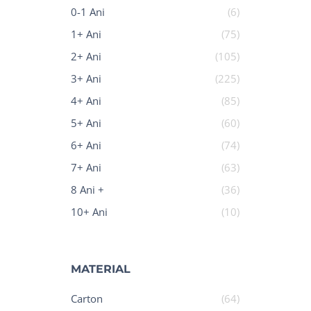
0-1 Ani
(6)
1+ Ani
(75)
2+ Ani
(105)
3+ Ani
(225)
4+ Ani
(85)
5+ Ani
(60)
6+ Ani
(74)
7+ Ani
(63)
8 Ani +
(36)
10+ Ani
(10)
MATERIAL
Carton
(64)