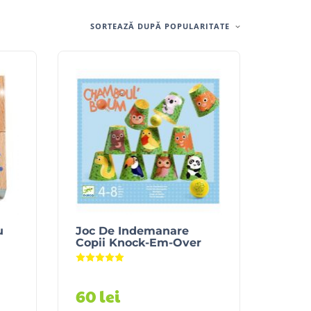
SORTEAZĂ DUPĂ POPULARITATE
u
Joc De Indemanare
Copii Knock-Em-Over
Evaluat la
5.00
din 5
60
lei