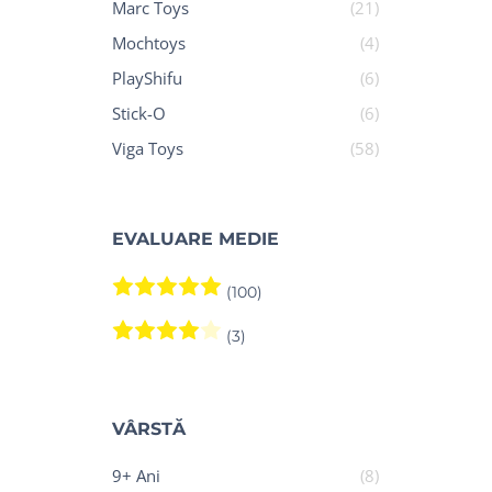
Marc Toys
(21)
Mochtoys
(4)
PlayShifu
(6)
Stick-O
(6)
Viga Toys
(58)
EVALUARE MEDIE
Evaluat la
5
din 5
(100)
Evaluat la
4
din 5
(3)
VÂRSTĂ
9+ Ani
(8)