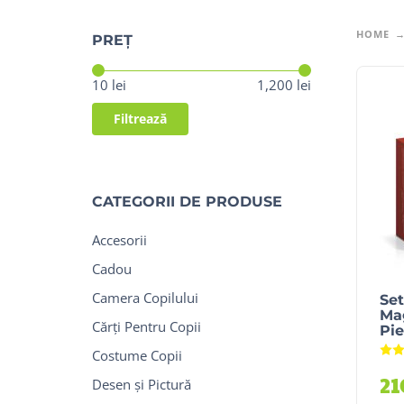
HOME
PREȚ
Preț:
—
10 lei
1,200 lei
Filtrează
CATEGORII DE PRODUSE
Accesorii
Cadou
Camera Copilului
Set
Mag
Cărți Pentru Copii
Pie
Costume Copii
2
Desen și Pictură