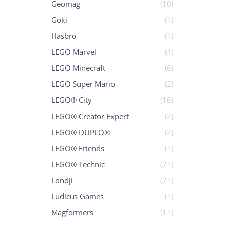
Geomag
(10)
Goki
(1)
Hasbro
(1)
LEGO Marvel
(4)
LEGO Minecraft
(6)
LEGO Super Mario
(2)
LEGO® City
(16)
LEGO® Creator Expert
(2)
LEGO® DUPLO®
(2)
LEGO® Friends
(1)
LEGO® Technic
(21)
Londji
(21)
Ludicus Games
(1)
Magformers
(11)