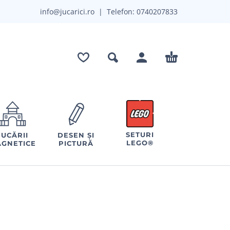
info@jucarici.ro
| Telefon:
0740207833
SETURI
JUCĂRII
DESEN ȘI
LEGO®
GNETICE
PICTURĂ