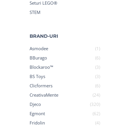
Seturi LEGO®
STEM
BRAND-URI
Asmodee
(1)
BBurago
(6)
Blockaroo™
(3)
BS Toys
(3)
Clicformers
(6)
CreativaMente
(24)
Djeco
(320)
Egmont
(62)
Fridolin
(4)