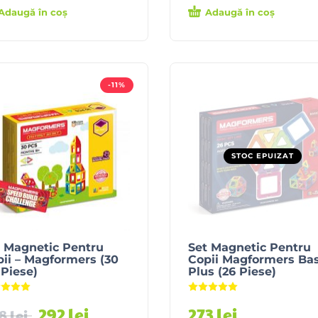
Adaugă în coș
Adaugă în coș
-11%
STOC EPUIZAT
 Magnetic Pentru
Set Magnetic Pentru
ii – Magformers (30
Copii Magformers Bas
Piese)
Plus (26 Piese)
Evaluat la
5.00
din 5
Evaluat la
5.00
din 5
292
lei
273
lei
28
lei