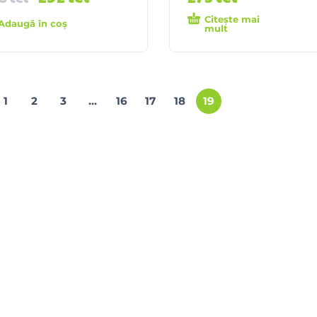
Citește mai
Adaugă în coș
mult
1
2
3
…
16
17
18
19