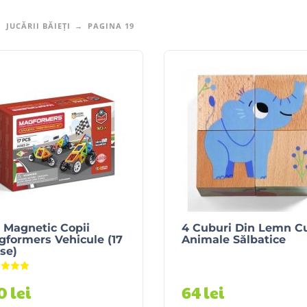
JUCĂRII BĂIEȚI
PAGINA 19
 Magnetic Copii
4 Cuburi Din Lemn C
formers Vehicule (17
Animale Sălbatice
se)
Evaluat la
5.00
din 5
10
lei
64
lei