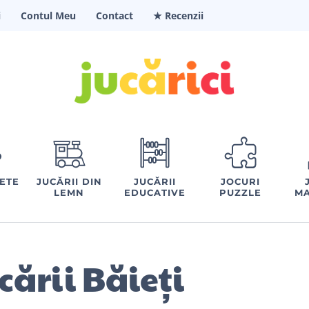
i
Contul Meu
Contact
★ Recenzii
FETE
JUCĂRII DIN
JUCĂRII
JOCURI
LEMN
EDUCATIVE
PUZZLE
MA
cării Băieți