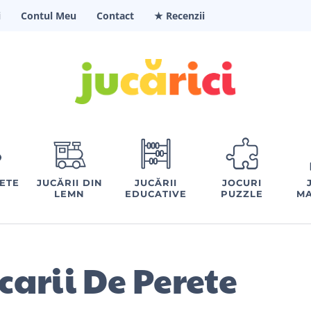
i
Contul Meu
Contact
★ Recenzii
FETE
JUCĂRII DIN
JUCĂRII
JOCURI
LEMN
EDUCATIVE
PUZZLE
MA
carii De Perete