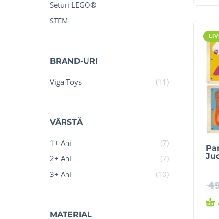
Seturi LEGO®
STEM
LI
BRAND-URI
Viga Toys
(11)
VÂRSTĂ
1+ Ani
(7)
Pan
Juc
2+ Ani
(7)
3+ Ani
(10)
4
MATERIAL