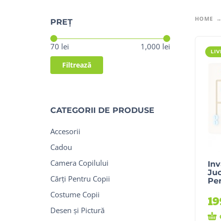
HOME
PREȚ
Preț:
—
70 lei
1,000 lei
LI
Filtrează
CATEGORII DE PRODUSE
Accesorii
Cadou
Camera Copilului
Inv
Juc
Cărți Pentru Copii
Pe
Costume Copii
1
Desen și Pictură