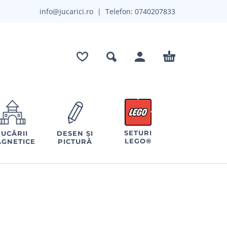
info@jucarici.ro
| Telefon:
0740207833
SETURI
JUCĂRII
DESEN ȘI
LEGO®
GNETICE
PICTURĂ