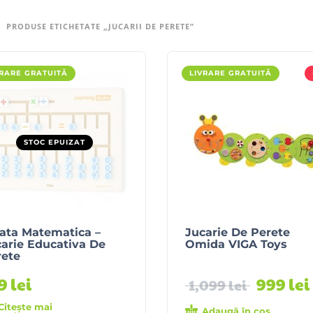
PRODUSE ETICHETATE „JUCARII DE PERETE”
VRARE GRATUITĂ
LIVRARE GRATUITĂ
STOC EPUIZAT
ata Matematica –
Jucarie De Perete
arie Educativa De
Omida VIGA Toys
rete
99
lei
999
lei
1,099
lei
Citește mai
Adaugă în coș