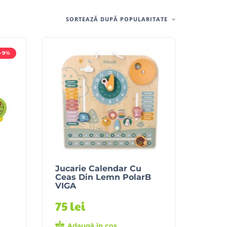
SORTEAZĂ DUPĂ POPULARITATE
-9%
Jucarie Calendar Cu
Ceas Din Lemn PolarB
VIGA
75
lei
Adaugă în coș