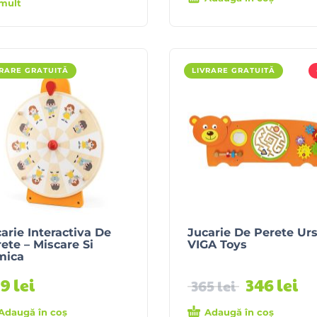
mult
VRARE GRATUITĂ
LIVRARE GRATUITĂ
arie Interactiva De
Jucarie De Perete Ur
ete – Miscare Si
VIGA Toys
mica
09
lei
346
lei
365
lei
Adaugă în coș
Adaugă în coș