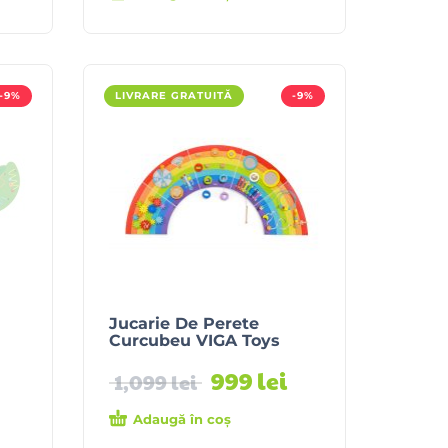
-9%
LIVRARE GRATUITĂ
-9%
Jucarie De Perete
Curcubeu VIGA Toys
999
lei
1,099
lei
Adaugă în coș