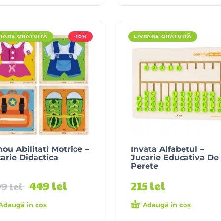
VRARE GRATUITĂ
-10%
LIVRARE GRATUITĂ
ou Abilitati Motrice –
Invata Alfabetul –
arie Didactica
Jucarie Educativa De
Perete
449
lei
215
lei
99
lei
Adaugă în coș
Adaugă în coș