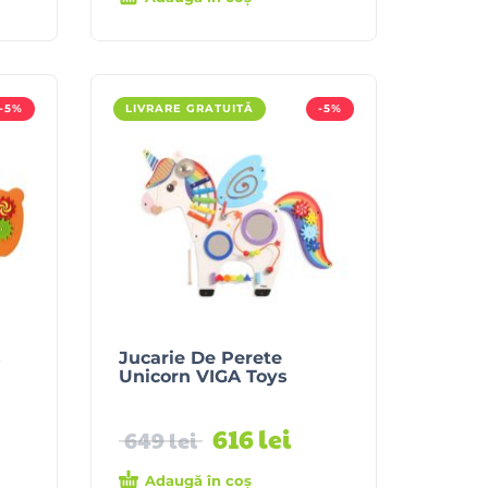
-5%
LIVRARE GRATUITĂ
-5%
s
Jucarie De Perete
Unicorn VIGA Toys
616
lei
649
lei
Adaugă în coș