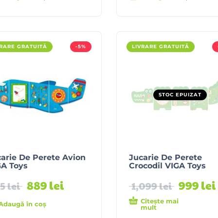
VRARE GRATUITĂ
-5%
LIVRARE GRATUITĂ
STOC EPUIZAT
arie De Perete Avion
Jucarie De Perete
GA Toys
Crocodil VIGA Toys
889
lei
999
lei
35
lei
1,099
lei
Citește mai
Adaugă în coș
mult