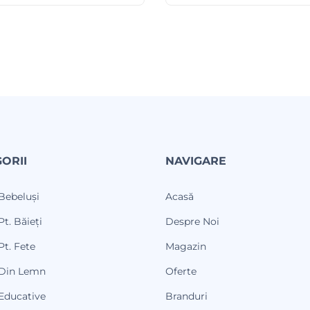
ORII
NAVIGARE
 Bebeluși
Acasă
Pt. Băieți
Despre Noi
Pt. Fete
Magazin
 Din Lemn
Oferte
 Educative
Branduri