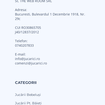
SC THE WEB ROOM SRL
Adresa:
Bucuresti, Bulevardul 1 Decembrie 1918, Nr.
29c
CUI RO30865705
J40/12837/2012
Telefon:
0740207833
E-mail:
info@jucarici.ro
comenzi@jucarici.ro
CATEGORII
Jucării Bebeluși
Jucării Pt. Băieți