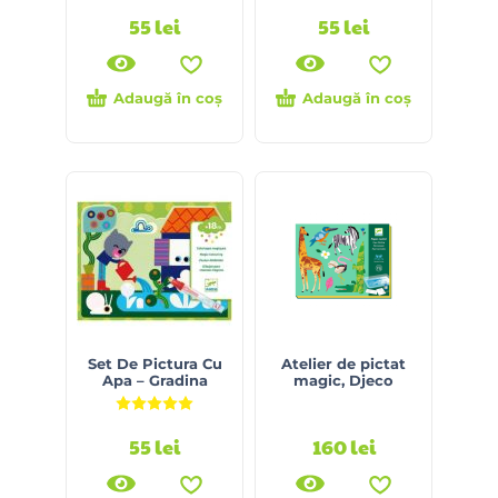
55
lei
55
lei
Adaugă în coș
Adaugă în coș
Set De Pictura Cu
Atelier de pictat
Apa – Gradina
magic, Djeco
Evaluat la
5.00
din 5
55
lei
160
lei