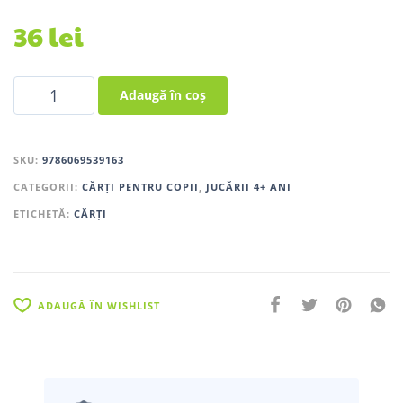
36
lei
Adaugă în coș
SKU:
9786069539163
CATEGORII:
CĂRȚI PENTRU COPII
,
JUCĂRII 4+ ANI
ETICHETĂ:
CĂRȚI
ADAUGĂ ÎN WISHLIST