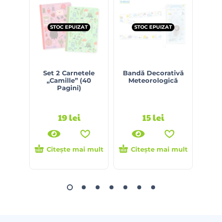
STOC EPUIZAT
STOC EPUIZAT
S
Set 2 Carnetele
Bandă Decorativă
Pr
„Camille” (40
Meteorologică
Cuv
Pagini)
19
lei
15
lei
Citește mai mult
Citește mai mult
Ci