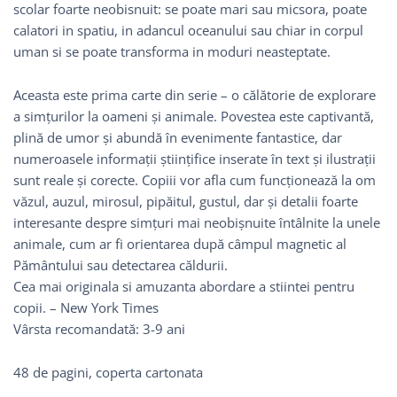
scolar foarte neobisnuit: se poate mari sau micsora, poate
calatori in spatiu, in adancul oceanului sau chiar in corpul
uman si se poate transforma in moduri neasteptate.
Aceasta este prima carte din serie – o călătorie de explorare
a simțurilor la oameni și animale. Povestea este captivantă,
plină de umor și abundă în evenimente fantastice, dar
numeroasele informații științifice inserate în text și ilustrații
sunt reale și corecte. Copiii vor afla cum funcționează la om
văzul, auzul, mirosul, pipăitul, gustul, dar și detalii foarte
interesante despre simțuri mai neobișnuite întâlnite la unele
animale, cum ar fi orientarea după câmpul magnetic al
Pământului sau detectarea căldurii.
Cea mai originala si amuzanta abordare a stiintei pentru
copii. – New York Times
Vârsta recomandată: 3-9 ani
48 de pagini, coperta cartonata