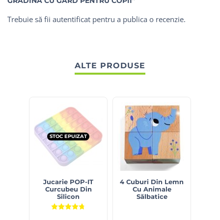
GRADINA CU GARD PENTRU COPII”
Trebuie să fii
autentificat
pentru a publica o recenzie.
ALTE PRODUSE
STOC EPUIZAT
Jucarie POP-IT
4 Cuburi Din Lemn
Cuti
Curcubeu Din
Cu Animale
De
Silicon
Sălbatice
Evaluat la
4.75
din 5