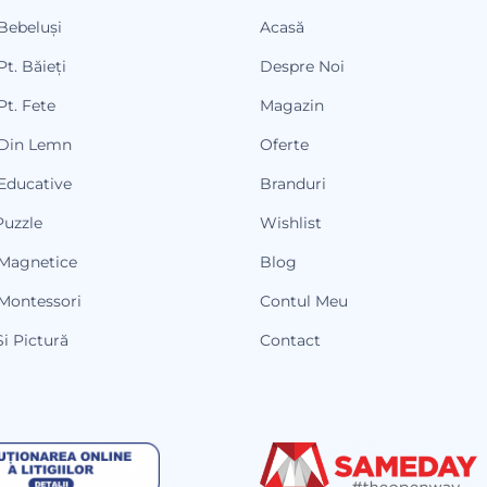
 Bebeluși
Acasă
Pt. Băieți
Despre Noi
Pt. Fete
Magazin
 Din Lemn
Oferte
 Educative
Branduri
Puzzle
Wishlist
 Magnetice
Blog
 Montessori
Contul Meu
i Pictură
Contact