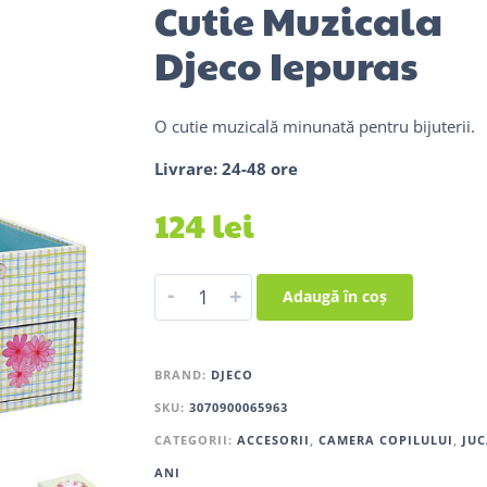
Cutie Muzicala
Djeco Iepuras
O cutie muzicală minunată pentru bijuterii.
Livrare: 24-48 ore
124
lei
-
+
Adaugă în coș
BRAND:
DJECO
SKU:
3070900065963
CATEGORII:
ACCESORII
,
CAMERA COPILULUI
,
JUC
ANI