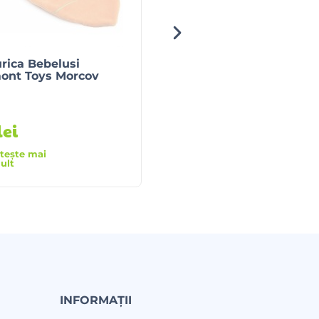
rica Bebelusi
Ceas Cu Alarma Copii
ont Toys Morcov
lei
89
lei
itește mai
Citește mai
ult
mult
INFORMAȚII