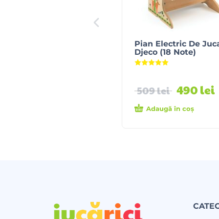
Pian Electric De Juc
Djeco (18 Note)
Evaluat la
5.00
din 5
490
lei
509
lei
Adaugă în coș
CATEG