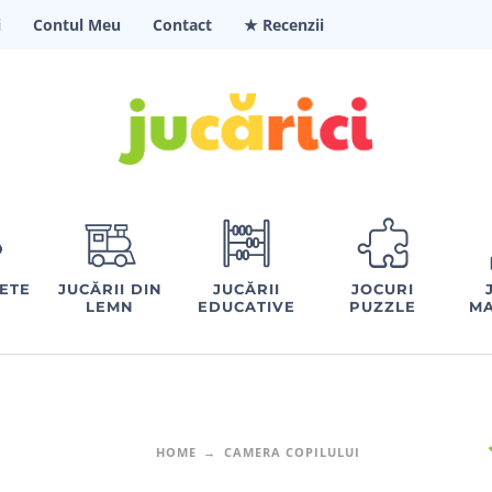
i
Contul Meu
Contact
★ Recenzii
FETE
JUCĂRII DIN
JUCĂRII
JOCURI
LEMN
EDUCATIVE
PUZZLE
MA
HOME
CAMERA COPILULUI