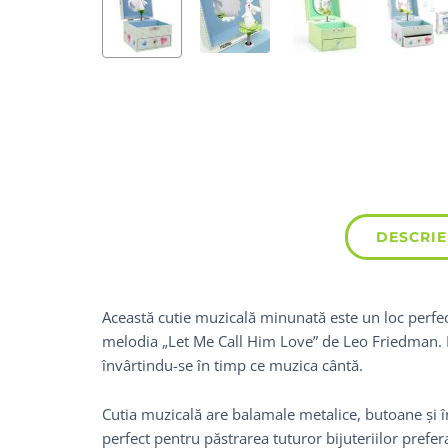
DESCRIE
Această cutie muzicală minunată este un loc perfect
melodia „Let Me Call Him Love” de Leo Friedman. D
învârtindu-se în timp ce muzica cântă.
Cutia muzicală are balamale metalice, butoane și în
perfect pentru păstrarea tuturor bijuteriilor prefera