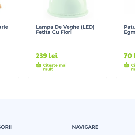
arie
Lampa De Veghe (LED)
Patu
Fetita Cu Flori
Egm
239
lei
70
Citește mai
C
mult
m
ORII
NAVIGARE