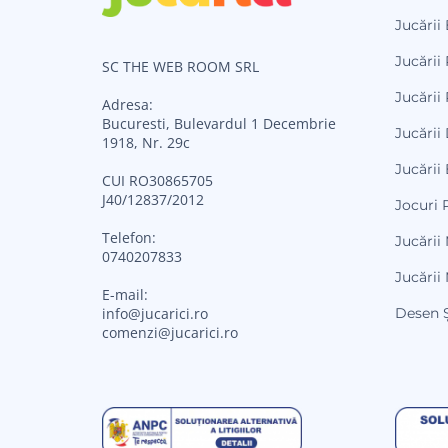
Jucării
Jucării 
SC THE WEB ROOM SRL
Jucării 
Adresa:
Bucuresti, Bulevardul 1 Decembrie
Jucării
1918, Nr. 29c
Jucării
CUI RO30865705
J40/12837/2012
Jocuri 
Telefon:
Jucării
0740207833
Jucării
E-mail:
Desen Ș
info@jucarici.ro
comenzi@jucarici.ro