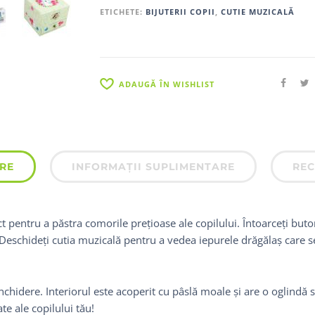
ETICHETE:
BIJUTERII COPII
,
CUTIE MUZICALĂ
ADAUGĂ ÎN WISHLIST
RE
INFORMAȚII SUPLIMENTARE
REC
 pentru a păstra comorile prețioase ale copilului. Întoarceți buto
eschideți cutia muzicală pentru a vedea iepurele drăgălaș care s
chidere. Interiorul este acoperit cu pâslă moale și are o oglindă s
te ale copilului tău!