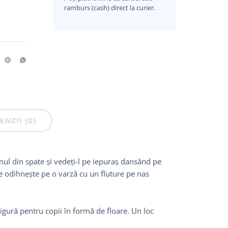
ramburs (cash) direct la curier.
ENZII (0)
nul din spate și vedeți-l pe iepuraș dansând pe
e odihnește pe o varză cu un fluture pe nas
igură pentru copii în formă de floare. Un loc