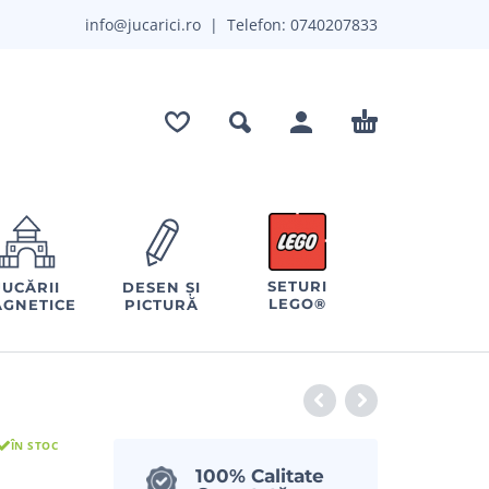
info@jucarici.ro
| Telefon:
0740207833
SETURI
JUCĂRII
DESEN ȘI
LEGO®
GNETICE
PICTURĂ
ÎN STOC
100% Calitate