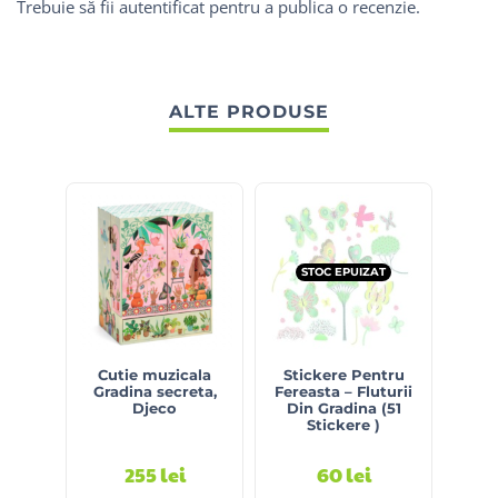
Trebuie să fii
autentificat
pentru a publica o recenzie.
ALTE PRODUSE
STOC EPUIZAT
Cutie muzicala
Stickere Pentru
S
Gradina secreta,
Fereasta – Fluturii
Ma
Djeco
Din Gradina (51
Stickere )
255
lei
60
lei