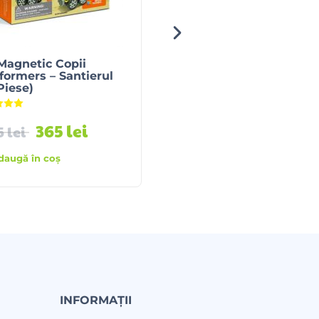
Magnetic Copii
Plastilina Stralucitoare
ormers – Santierul
Djeco (4×140g )
Piese)
Evaluat la
5.00
din 5
Evaluat la
5.00
din 5
365
lei
55
lei
5
lei
daugă în coș
Adaugă în coș
INFORMAȚII