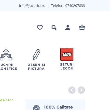
info@jucarici.ro
| Telefon:
0740207833
SETURI
JUCĂRII
DESEN ȘI
LEGO®
GNETICE
PICTURĂ
ÎN STOC
100% Calitate