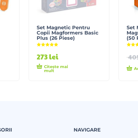
Set Magnetic Pentru
Set 
Copii Magformers Basic
Magf
Plus (26 Piese)
(50 
Evaluat la
5.00
din 5
273
lei
40
Citește mai
A
mult
ORII
NAVIGARE