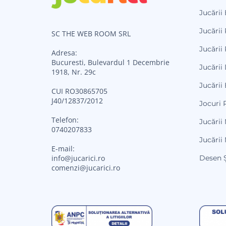
Jucării
Jucării 
SC THE WEB ROOM SRL
Jucării 
Adresa:
Bucuresti, Bulevardul 1 Decembrie
Jucării
1918, Nr. 29c
Jucării
CUI RO30865705
J40/12837/2012
Jocuri 
Telefon:
Jucării
0740207833
Jucării
E-mail:
Desen Ș
info@jucarici.ro
comenzi@jucarici.ro