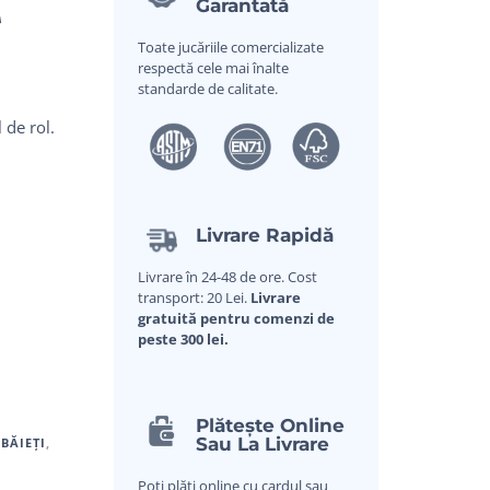
r
Garantată
Toate jucăriile comercializate
respectă cele mai înalte
standarde de calitate.
 de rol.
Livrare Rapidă
Livrare în 24-48 de ore. Cost
transport: 20 Lei.
Livrare
gratuită pentru comenzi de
peste 300 lei.
Plătește Online
Sau La Livrare
 BĂIEȚI
,
Poți plăti online cu cardul sau