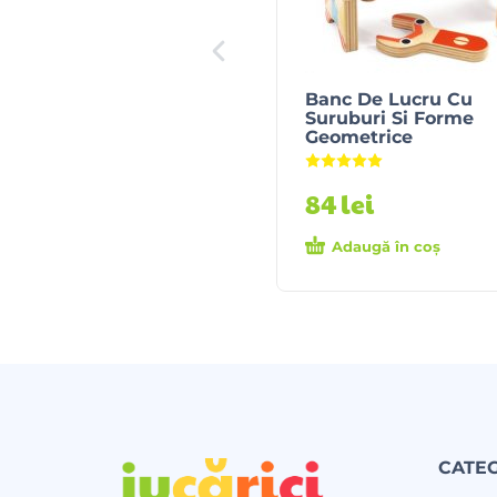
Banc De Lucru Cu
Suruburi Si Forme
Geometrice
Evaluat la
5.00
din 5
84
lei
Adaugă în coș
CATEG