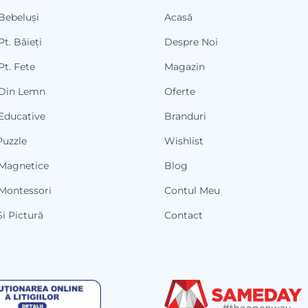
 Bebeluși
Acasă
Pt. Băieți
Despre Noi
Pt. Fete
Magazin
 Din Lemn
Oferte
 Educative
Branduri
Puzzle
Wishlist
 Magnetice
Blog
 Montessori
Contul Meu
i Pictură
Contact