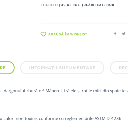
ETICHETE:
JOC DE ROL
,
JUCĂRII EXTERIOR
ADAUGĂ ÎN WISHLIST
RE
INFORMAȚII SUPLIMENTARE
REC
ul dargonului zburător! Mânerul, frâiele și roțile mici din spate te
cu culori non-toxice, conforme cu reglementările ASTM D-4236.