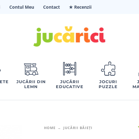
i
Contul Meu
Contact
★ Recenzii
FETE
JUCĂRII DIN
JUCĂRII
JOCURI
LEMN
EDUCATIVE
PUZZLE
MA
HOME
JUCĂRII BĂIEȚI