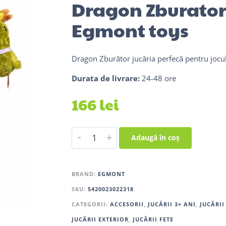
Dragon Zburato
Egmont toys
Dragon Zburător jucăria perfecă pentru jocul
Durata de livrare:
24-48 ore
166
lei
-
+
Adaugă în coș
BRAND:
EGMONT
SKU:
5420023022318
CATEGORII:
ACCESORII
,
JUCĂRII 3+ ANI
,
JUCĂRII
JUCĂRII EXTERIOR
,
JUCĂRII FETE