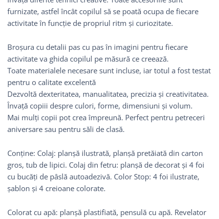
furnizate, astfel încât copilul să se poată ocupa de fiecare
activitate în funcție de propriul ritm și curiozitate.
Broșura cu detalii pas cu pas în imagini pentru fiecare
activitate va ghida copilul pe măsură ce creează.
Toate materialele necesare sunt incluse, iar totul a fost testat
pentru o calitate excelentă
Dezvoltă dexteritatea, manualitatea, precizia și creativitatea.
Învață copiii despre culori, forme, dimensiuni și volum.
Mai mulți copii pot crea împreună. Perfect pentru petreceri
aniversare sau pentru săli de clasă.
Conține: Colaj: planșă ilustrată, planșă pretăiată din carton
gros, tub de lipici. Colaj din fetru: planșă de decorat și 4 foi
cu bucăți de pâslă autoadezivă. Color Stop: 4 foi ilustrate,
șablon și 4 creioane colorate.
Colorat cu apă: planșă plastifiată, pensulă cu apă. Revelator