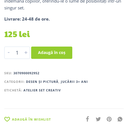
îndemâna copiilor, oferindu-le o lume de posibilități într-un
singur set.
Livrare: 24-48 de ore.
125
lei
-
+
Adaugă în coș
SKU:
3070900092952
CATEGORII:
DESEN ȘI PICTURĂ
,
JUCĂRII 3+ ANI
ETICHETĂ:
ATELIER SET CREATIV
ADAUGĂ ÎN WISHLIST