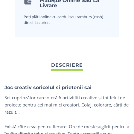
Plătește Online Sau La
Livrare
Poți plăti online cu cardul sau ramburs (cash)
direct la curier.
Joc creativ soricelul si prietenii sai
Set cuprinzător care oferă 6 activități creative și tot felul de
proiecte pentru cei mai mici creatori. Colaj, colorare, cărți de
răzuit…
Există câte ceva pentru fiecare! Ore de meșteșugărit pentru a
învăța diferite tehnici creative. Toate accesoriile sunt