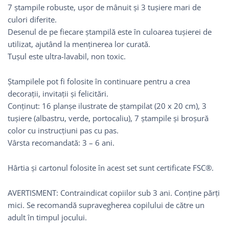
7 ștampile robuste, ușor de mânuit și 3 tușiere mari de
culori diferite.
Desenul de pe fiecare ștampilă este în culoarea tușierei de
utilizat, ajutând la menținerea lor curată.
Tușul este ultra-lavabil, non toxic.
Ștampilele pot fi folosite în continuare pentru a crea
decorații, invitații și felicitări.
Conținut: 16 planșe ilustrate de ștampilat (20 x 20 cm), 3
tușiere (albastru, verde, portocaliu), 7 ștampile și broșură
color cu instrucțiuni pas cu pas.
Vârsta recomandată: 3 – 6 ani.
Hârtia și cartonul folosite în acest set sunt certificate FSC®.
AVERTISMENT: Contraindicat copiilor sub 3 ani. Conține părți
mici. Se recomandă supravegherea copilului de către un
adult în timpul jocului.