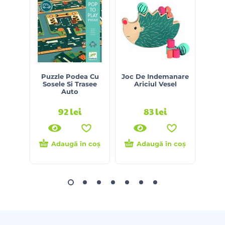
Puzzle Podea Cu
Joc De Indemanare
Jo
Sosele Si Trasee
Ariciul Vesel
S
Auto
92
lei
83
lei
Adaugă în coș
Adaugă în coș