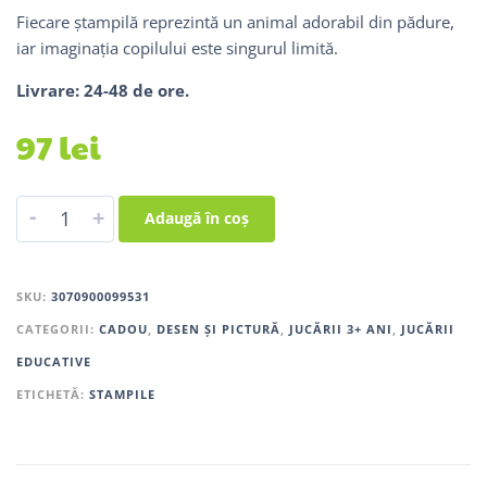
Fiecare ștampilă reprezintă un animal adorabil din pădure,
iar imaginația copilului este singurul limită.
Livrare: 24-48 de ore.
97
lei
-
+
Adaugă în coș
SKU:
3070900099531
CATEGORII:
CADOU
,
DESEN ȘI PICTURĂ
,
JUCĂRII 3+ ANI
,
JUCĂRII
EDUCATIVE
ETICHETĂ:
STAMPILE