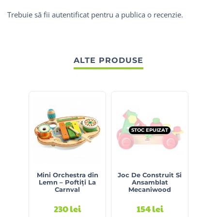
Trebuie să fii
autentificat
pentru a publica o recenzie.
ALTE PRODUSE
STOC EPUIZAT
Mini Orchestra din
Joc De Construit Si
4 Cu
Lemn – Poftiți La
Ansamblat
C
Carnval
Mecaniwood
230
lei
154
lei