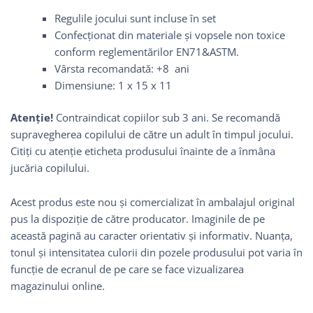
Regulile jocului sunt incluse în set
Confecționat din materiale și vopsele non toxice
conform reglementărilor EN71&ASTM.
Vârsta recomandată: +8 ani
Dimensiune: 1 x 15 x 11
Atenție!
Contraindicat copiilor sub 3 ani. Se recomandă
supravegherea copilului de către un adult în timpul jocului.
Citiți cu atenție eticheta produsului înainte de a înmâna
jucăria copilului.
Acest produs este nou și comercializat în ambalajul original
pus la dispoziție de către producator. Imaginile de pe
această pagină au caracter orientativ și informativ. Nuanța,
tonul și intensitatea culorii din pozele produsului pot varia în
funcție de ecranul de pe care se face vizualizarea
magazinului online.