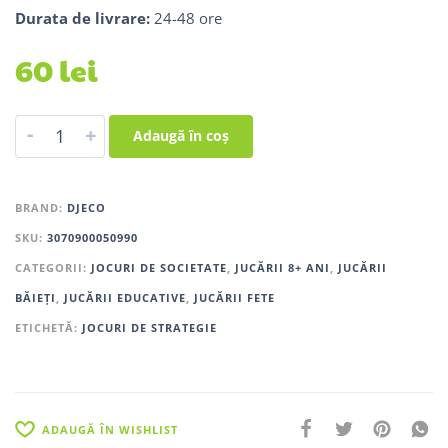
Durata de livrare:
24-48 ore
60
lei
-
+
Adaugă în coș
BRAND:
DJECO
SKU:
3070900050990
CATEGORII:
JOCURI DE SOCIETATE
,
JUCĂRII 8+ ANI
,
JUCĂRII
BĂIEȚI
,
JUCĂRII EDUCATIVE
,
JUCĂRII FETE
ETICHETĂ:
JOCURI DE STRATEGIE
ADAUGĂ ÎN WISHLIST