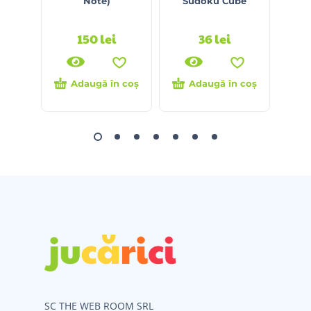
Note)
Sudoku Cube
Socot
150
lei
36
lei
Adaugă în coș
Adaugă în coș
SC THE WEB ROOM SRL