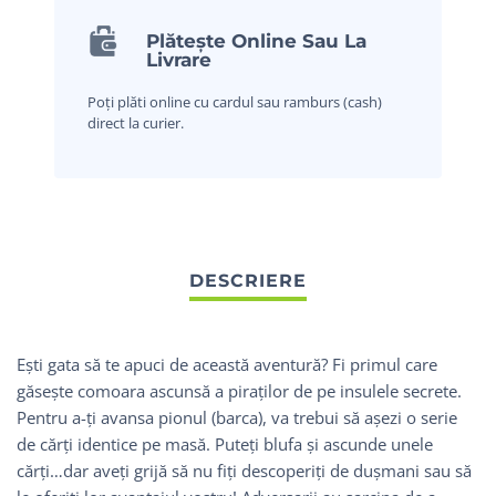
Plătește Online Sau La
Livrare
Poți plăti online cu cardul sau ramburs (cash)
direct la curier.
Ești gata să te apuci de această aventură? Fi primul care
găsește comoara ascunsă a piraților de pe insulele secrete.
Pentru a-ți avansa pionul (barca), va trebui să așezi o serie
de cărți identice pe masă. Puteți blufa și ascunde unele
cărți…dar aveți grijă să nu fiți descoperiți de dușmani sau să