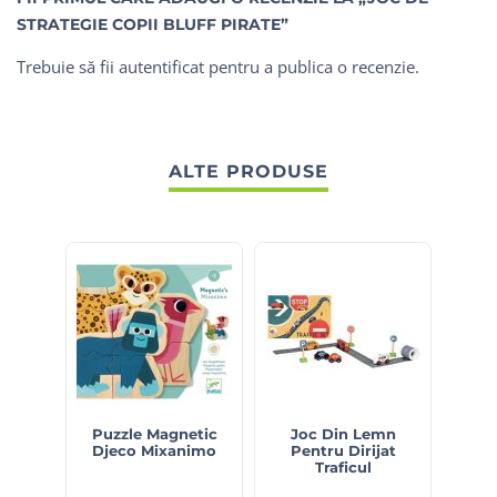
STRATEGIE COPII BLUFF PIRATE”
Trebuie să fii
autentificat
pentru a publica o recenzie.
ALTE PRODUSE
S
Puzzle Magnetic
Joc Din Lemn
Piram
Djeco Mixanimo
Pentru Dirijat
T
Traficul