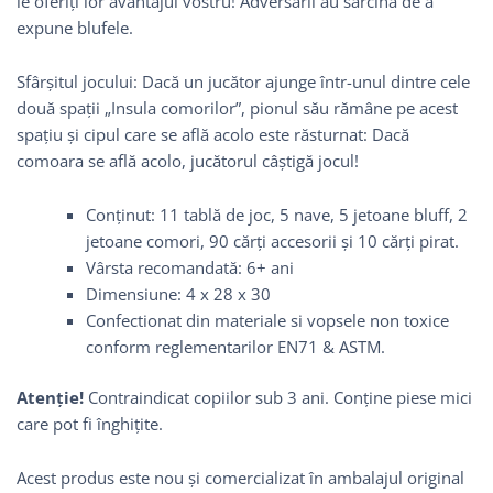
le oferiți lor avantajul vostru! Adversarii au sarcina de a
expune blufele.
Sfârșitul jocului: Dacă un jucător ajunge într-unul dintre cele
două spații „Insula comorilor”, pionul său rămâne pe acest
spațiu și cipul care se află acolo este răsturnat: Dacă
comoara se află acolo, jucătorul câștigă jocul!
Conținut: 11 tablă de joc, 5 nave, 5 jetoane bluff, 2
jetoane comori, 90 cărți accesorii și 10 cărți pirat.
Vârsta recomandată: 6+ ani
Dimensiune: 4 x 28 x 30
Confectionat din materiale si vopsele non toxice
conform reglementarilor EN71 & ASTM.
Atenție!
Contraindicat copiilor sub 3 ani. Conţine piese mici
care pot fi înghițite.
Acest produs este nou și comercializat în ambalajul original