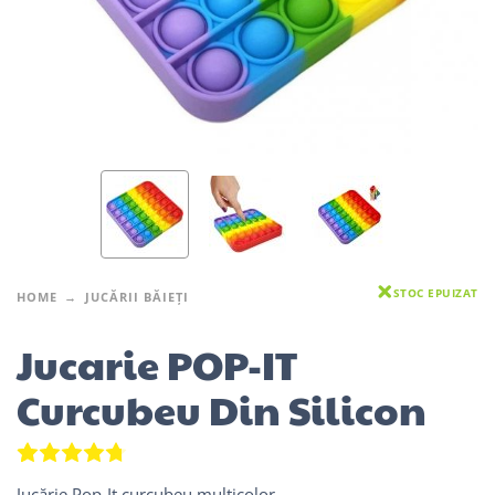
STOC EPUIZAT
HOME
JUCĂRII BĂIEȚI
Jucarie POP-IT
Curcubeu Din Silicon
4
Evaluat la
4.75
din 5 pe baza a
evaluări de la clien
Jucărie Pop-It curcubeu multicolor.