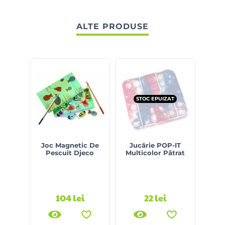
ALTE PRODUSE
STOC EPUIZAT
Joc Magnetic De
Jucărie POP-IT
Set
Pescuit Djeco
Multicolor Pătrat
Cons
(16 
104
lei
22
lei