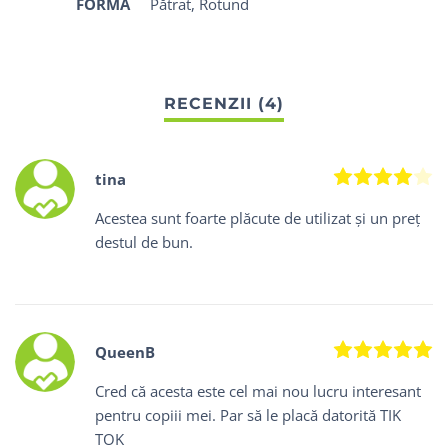
FORMĂ
Pătrat, Rotund
Evalu
tina
Acestea sunt foarte plăcute de utilizat și un preț
destul de bun.
Ev
QueenB
Cred că acesta este cel mai nou lucru interesant
pentru copiii mei. Par să le placă datorită TIK
TOK