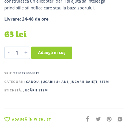
construiască un elicopter, dar îi și ajută să înțeleagă
principiile științifice care stau la baza zborului.
Livrare: 24-48 de ore
63
lei
-
+
Adaugă în coș
SKU:
9350375006819
CATEGORII:
CADOU
,
JUCĂRII 8+ ANI
,
JUCĂRII BĂIEȚI
,
STEM
ETICHETĂ:
JUCĂRII STEM
ADAUGĂ ÎN WISHLIST