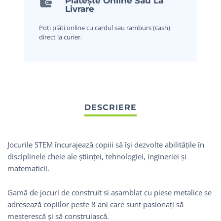
Plătește Online Sau La
Livrare
Poți plăti online cu cardul sau ramburs (cash)
direct la curier.
Jocurile STEM încurajează copiii să își dezvolte abilitățile în
disciplinele cheie ale științei, tehnologiei, ingineriei și
matematicii.
Gamă de jocuri de construit si asamblat cu piese metalice se
adresează copiilor peste 8 ani care sunt pasionați să
meșterescă și să construiască.