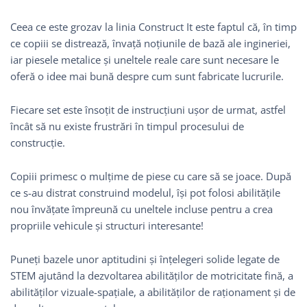
Ceea ce este grozav la linia Construct It este faptul că, în timp
ce copiii se distrează, învață noțiunile de bază ale ingineriei,
iar piesele metalice și uneltele reale care sunt necesare le
oferă o idee mai bună despre cum sunt fabricate lucrurile.
Fiecare set este însoțit de instrucțiuni ușor de urmat, astfel
încât să nu existe frustrări în timpul procesului de
construcție.
Copiii primesc o mulțime de piese cu care să se joace. După
ce s-au distrat construind modelul, își pot folosi abilitățile
nou învățate împreună cu uneltele incluse pentru a crea
propriile vehicule și structuri interesante!
Puneți bazele unor aptitudini și înțelegeri solide legate de
STEM ajutând la dezvoltarea abilităților de motricitate fină, a
abilităților vizuale-spațiale, a abilităților de raționament și de