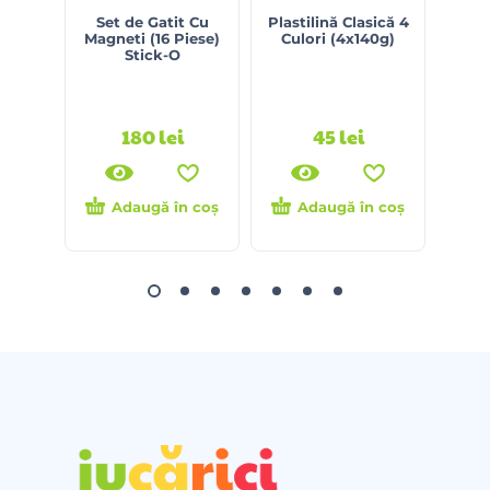
Set de Gatit Cu
Plastilină Clasică 4
Banc
Magneti (16 Piese)
Culori (4x140g)
Suru
Stick-O
G
180
lei
45
lei
Adaugă în coș
Adaugă în coș