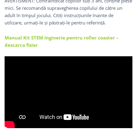
AVERTISMENT: Contraindicat copiilor sub 3 ani, conține piese
mici. Se recomandă supravegherea copilului de către un
adult în timpul jocului. Citiți instrucțiunile înainte de
utilizare, urmați-le și păstrați-le pentru referință.
Manual Kit STEM Inginerie pentru roller coaster –
descarca fisier