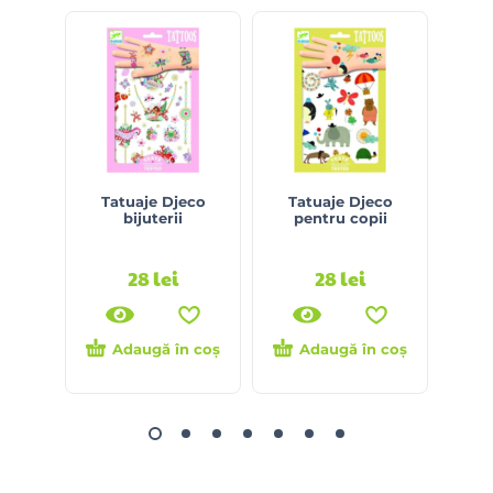
S
Tatuaje Djeco
Tatuaje Djeco
LE
bijuterii
pentru copii
28
lei
28
lei
Adaugă în coș
Adaugă în coș
Ci