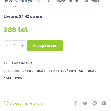
un adevărat inginer și să construiască propriul său roller
coaster.
Livrare: 24-48 de ore
289
lei
-
+
Adaugă în coș
SKU:
814743015845
CATEGORII:
CADOU
,
JUCĂRII 8+ ANI
,
JUCĂRII 9+ ANI
,
JUCĂRII
COPII
,
STEM
ADAUGĂ ÎN WISHLIST