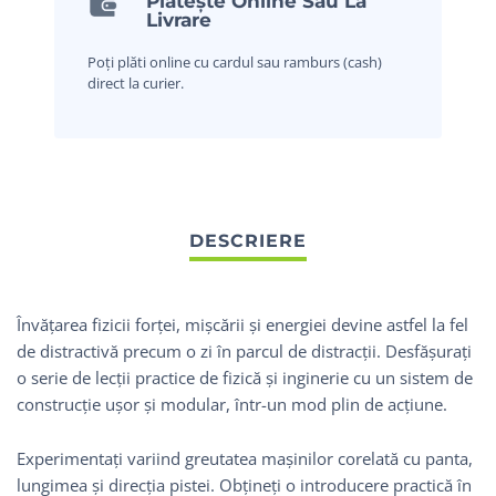
Plătește Online Sau La
Livrare
Poți plăti online cu cardul sau ramburs (cash)
direct la curier.
Învățarea fizicii forței, mișcării și energiei devine astfel la fel
de distractivă precum o zi în parcul de distracții. Desfășurați
o serie de lecții practice de fizică și inginerie cu un sistem de
construcție ușor și modular, într-un mod plin de acțiune.
Experimentați variind greutatea mașinilor corelată cu panta,
lungimea și direcția pistei. Obțineți o introducere practică în