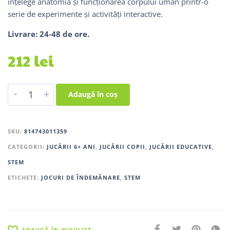
înțelege anatomia și funcționarea corpului uman printr-o
serie de experimente și activități interactive.
Livrare: 24-48 de ore.
212
lei
-
+
Adaugă în coș
SKU:
814743011359
CATEGORII:
JUCĂRII 6+ ANI
,
JUCĂRII COPII
,
JUCĂRII EDUCATIVE
,
STEM
ETICHETE:
JOCURI DE ÎNDEMÂNARE
,
STEM
ADAUGĂ ÎN WISHLIST