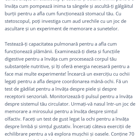
învăța cum pompează inima ta sângele și ascultă-ți gâlgâitul
burții pentru a afla cum funcționează stomacul tău. Cu
stetoscopul, poți investiga cum aud urechile cu un joc de
ascultare și un experiment de memorare a sunetelor.
Testează-ți capacitatea pulmonară pentru a afla cum
funcționează plămânii. Examinează-ți dieta și funcțiile
digestive pentru a învăța cum procesează corpul tău
substanțele nutritive, și îți oferă energia necesară pentru a
face mai multe experimente! Încearcă un exercițiu cu ochii
legați pentru a afla despre coordonarea mână-ochi. Fă un
test de gâdilat pentru a învăța despre piele și despre
receptorii senzoriali. Monitorizează-ți pulsul pentru a învăța
despre sistemul tău circulator. Urmați-vă nasul într-un joc de
memorare a mirosului pentru a învăța despre simțul
olfactiv. Faceți un test de gust legat la ochi pentru a învăța
despre limbă și simțul gustativ. Încercați câteva exerciții de
echilibrare pentru a vă explora mușchii și oasele. Conține 70