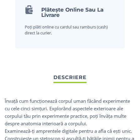
Plătește Online Sau La
Livrare
Poți plăti online cu cardul sau ramburs (cash)
direct la curier.
Învață cum funcționează corpul uman făcând experimente
cu cele cinci simțuri. Explorând aspectele exterioare ale
corpului tău prin experimente practice, poți învăța multe
despre anatomia interioară a corpului.
Examinează-ți amprentele digitale pentru a afla că ești unic.
Construiește un stetoscop și ascultă-ți bătăile inimii pentru a