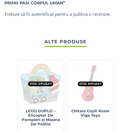
PRIMII PASI CORPUL UMAN”
Trebuie să fii
autentificat
pentru a publica o recenzie.
ALTE PRODUSE
STOC EPUIZAT
STOC EPUIZAT
LEGO DUPLO –
Chitara Copii Rosie
Ta
Elicopter De
Viga Toys
p
Pompieri si Masina
De Politie