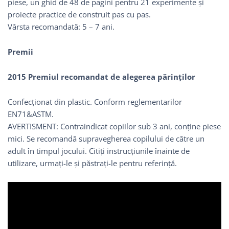
piese, un ghid de 48 de pagini pentru 21 experimente și
proiecte practice de construit pas cu pas.
Vârsta recomandată: 5 – 7 ani.
Premii
2015 Premiul recomandat de alegerea părinților
Confecționat din plastic. Conform reglementarilor
EN71&ASTM.
AVERTISMENT: Contraindicat copiilor sub 3 ani, conține piese
mici. Se recomandă supravegherea copilului de către un
adult în timpul jocului. Citiți instrucțiunile înainte de
utilizare, urmați-le și păstrați-le pentru referință.