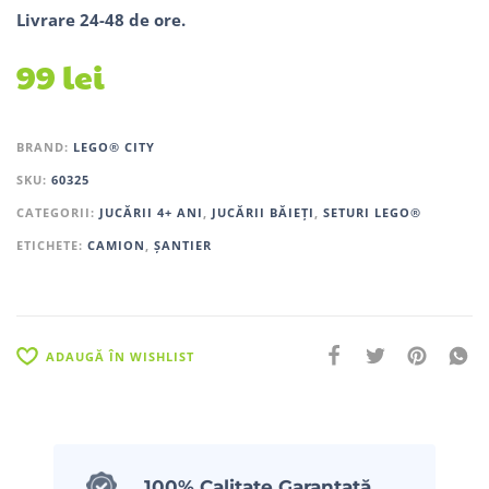
Livrare 24-48 de ore.
99
lei
BRAND:
LEGO® CITY
SKU:
60325
CATEGORII:
JUCĂRII 4+ ANI
,
JUCĂRII BĂIEȚI
,
SETURI LEGO®
ETICHETE:
CAMION
,
ȘANTIER
ADAUGĂ ÎN WISHLIST
100% Calitate Garantată