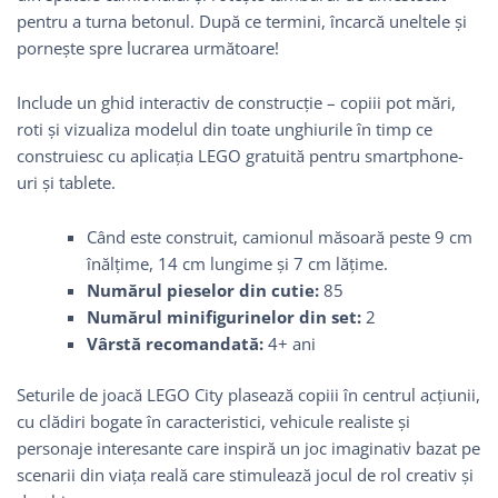
pentru a turna betonul. După ce termini, încarcă uneltele şi
porneşte spre lucrarea următoare!
Include un ghid interactiv de construcție – copiii pot mări,
roti și vizualiza modelul din toate unghiurile în timp ce
construiesc cu aplicația LEGO gratuită pentru smartphone-
uri și tablete.
Când este construit, camionul măsoară peste 9 cm
înălțime, 14 cm lungime și 7 cm lățime.
Numărul pieselor din cutie:
85
Numărul minifigurinelor din set:
2
Vârstă recomandată:
4+ ani
Seturile de joacă LEGO City plasează copiii în centrul acțiunii,
cu clădiri bogate în caracteristici, vehicule realiste și
personaje interesante care inspiră un joc imaginativ bazat pe
scenarii din viața reală care stimulează jocul de rol creativ și