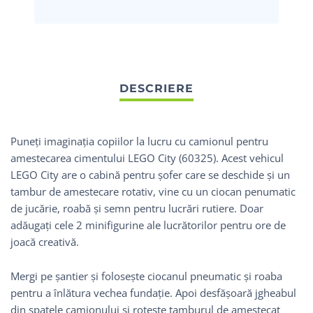
Puneți imaginația copiilor la lucru cu camionul pentru
amestecarea cimentului LEGO City (60325). Acest vehicul
LEGO City are o cabină pentru șofer care se deschide și un
tambur de amestecare rotativ, vine cu un ciocan penumatic
de jucărie, roabă și semn pentru lucrări rutiere. Doar
adăugați cele 2 minifigurine ale lucrătorilor pentru ore de
joacă creativă.
Mergi pe şantier şi foloseşte ciocanul pneumatic şi roaba
pentru a înlătura vechea fundaţie. Apoi desfăşoară jgheabul
din spatele camionului şi roteşte tamburul de amestecat