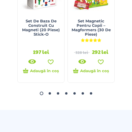
Set De Baza De
Set Magnetic
Ju
Construit Cu
Pentru Copii –
Cu
Magneti (20 Piese)
Magformers (30 De
Stick-O
Piese)
Evaluat la
5.00
din 5
197
lei
292
lei
328
lei
Adaugă în coș
Adaugă în coș
Ci