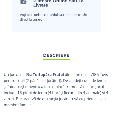
Plătește Online Sau La
Livrare
Poți plăti online cu cardul sau ramburs (cash)
direct la curier.
Un joc clasic
Nu Te Supăra Frate!
din lemn de la VIGA Toys
pentru copii (2 până la 4 jucători). Deschideți cutia de lemn
și întoarceți-o pentru a face o placă frumoasă de joc. Jocul
include 16 pioni de lemn (4 bucăți fiecare din 4 animale) și 4
zaruri. Bucurați-vă de distracția jucându-vă cu prietenii sau
membrii familiei.