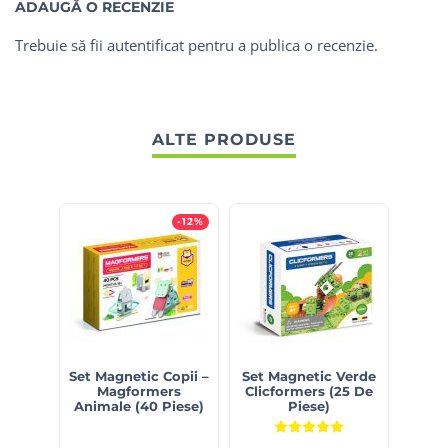
ADAUGĂ O RECENZIE
Trebuie să fii
autentificat
pentru a publica o recenzie.
ALTE PRODUSE
-12%
Set Magnetic Copii –
Set Magnetic Verde
Set
Magformers
Clicformers (25 De
Cons
Animale (40 Piese)
Piese)
(16 
Evaluat la
5.00
din 5