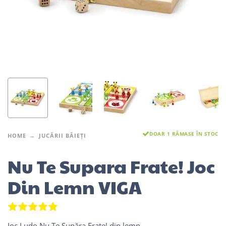
DOAR 1 RĂMASE ÎN STOC
HOME
JUCĂRII BĂIEȚI
Nu Te Supara Frate! Joc
Din Lemn VIGA
Evaluat la
5.00
din 5 pe baza unei singure evaluă
Joc Ludo Nu Te Supăra Frate! din lemn.