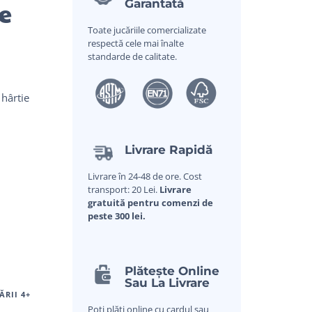
e
Garantată
Toate jucăriile comercializate
respectă cele mai înalte
standarde de calitate.
i
 hârtie
Livrare Rapidă
Livrare în 24-48 de ore. Cost
transport: 20 Lei.
Livrare
gratuită pentru comenzi de
peste 300 lei.
Plătește Online
Sau La Livrare
ĂRII 4+
Poți plăti online cu cardul sau