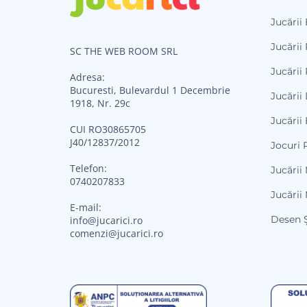
Jucării
Jucării 
SC THE WEB ROOM SRL
Jucării 
Adresa:
Bucuresti, Bulevardul 1 Decembrie
Jucării
1918, Nr. 29c
Jucării
CUI RO30865705
J40/12837/2012
Jocuri 
Telefon:
Jucării
0740207833
Jucării
E-mail:
Desen Ș
info@jucarici.ro
comenzi@jucarici.ro