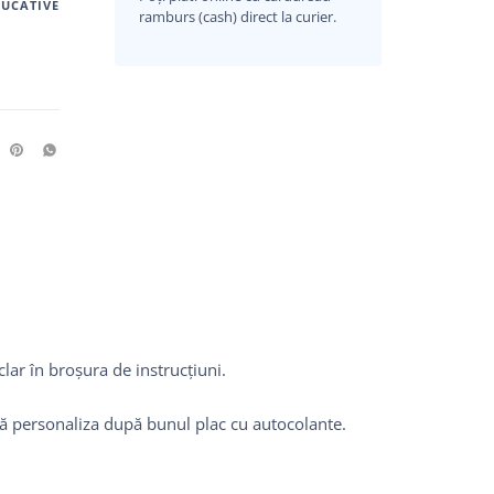
DUCATIVE
ramburs (cash) direct la curier.
clar în broșura de instrucțiuni.
poată personaliza după bunul plac cu autocolante.