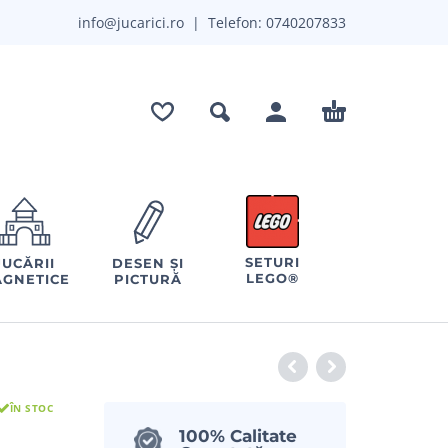
info@jucarici.ro
| Telefon:
0740207833
SETURI
JUCĂRII
DESEN ȘI
LEGO®
GNETICE
PICTURĂ
ÎN STOC
100% Calitate