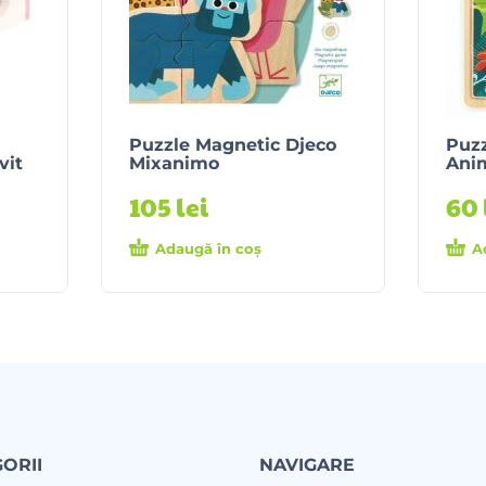
Puzzle Magnetic Djeco
Puzz
vit
Mixanimo
Anim
105
lei
60
Adaugă în coș
A
ORII
NAVIGARE