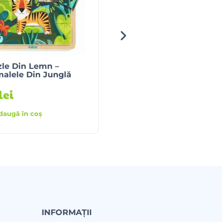
STOC EPUIZAT
le Din Lemn –
Set Guase Pentru
alele Din Junglă
Pictura – Fluorescent
lei
45
lei
Citește mai
daugă în coș
mult
INFORMAȚII