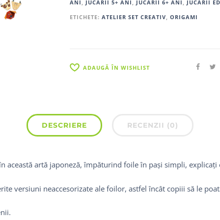
ANI
,
JUCĂRII 5+ ANI
,
JUCĂRII 6+ ANI
,
JUCĂRII E
ETICHETE:
ATELIER SET CREATIV
,
ORIGAMI
ADAUGĂ ÎN WISHLIST
DESCRIERE
RECENZII (0)
n această artă japoneză, împăturind foile în pași simpli, explicați 
erite versiuni neaccesorizate ale foilor, astfel încât copiii să le 
nii.