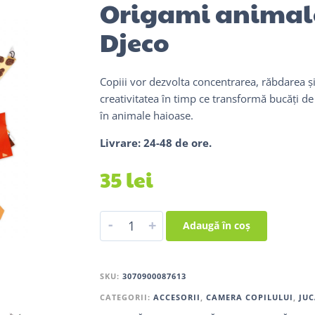
Origami animal
Djeco
Copiii vor dezvolta concentrarea, răbdarea ș
creativitatea în timp ce transformă bucăți de
în animale haioase.
Livrare: 24-48 de ore.
35
lei
-
+
Adaugă în coș
SKU:
3070900087613
CATEGORII:
ACCESORII
,
CAMERA COPILULUI
,
JUC