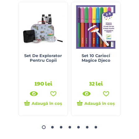
Set De Explorator
Set 10 Carioci
Se
Pentru Copii
Magice Djeco
Pen
Anim
190
lei
32
lei
Adaugă în coș
Adaugă în coș