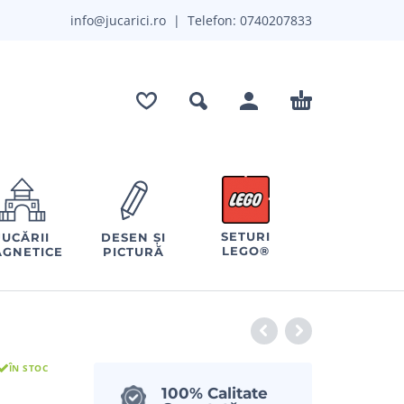
info@jucarici.ro
| Telefon:
0740207833
SETURI
JUCĂRII
DESEN ȘI
LEGO®
GNETICE
PICTURĂ
ÎN STOC
100% Calitate