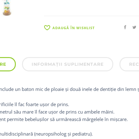
ADAUGĂ ÎN WISHLIST
RE
INFORMAȚII SUPLIMENTARE
REC
include un baton mic de ploaie și două inele de dentiție din lemn și
ificiile îl fac foarte ușor de prins.
etrul său mare îl face ușor de prins cu ambele mâini.
nt permite bebelușilor să urmărească mărgelele în mișcare.
ultidisciplinară (neuropsiholog și pediatru).