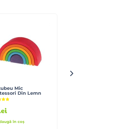
cubeu Mic
Jucarie Pentru Bebelu
tessori Din Lemn
BabyBali
Evaluat la
5.00
din 5
lei
90
lei
daugă în coș
Adaugă în coș