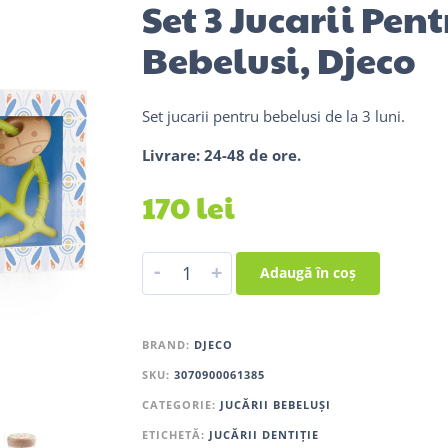
Set 3 Jucarii Pent
Bebelusi, Djeco
Set jucarii pentru bebelusi de la 3 luni.
Livrare: 24-48 de ore.
170
lei
-
+
Adaugă în coș
BRAND:
DJECO
SKU:
3070900061385
CATEGORIE:
JUCĂRII BEBELUȘI
ETICHETĂ:
JUCĂRII DENTIȚIE