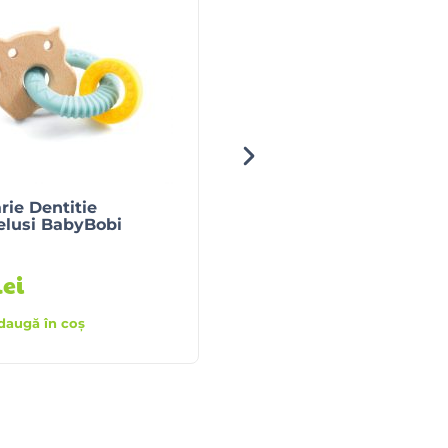
rie Dentitie
Jucarie Dentitie
elusi BabyBobi
Bebelusi BabyFishy
Evaluat la
4.00
din 5
lei
50
lei
daugă în coș
Adaugă în coș