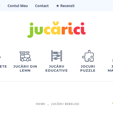
i
Contul Meu
Contact
★ Recenzii
FETE
JUCĂRII DIN
JUCĂRII
JOCURI
LEMN
EDUCATIVE
PUZZLE
MA
HOME
JUCĂRII BEBELUȘI