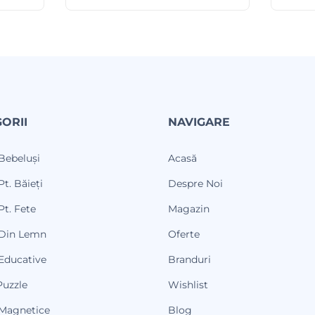
ORII
NAVIGARE
 Bebeluși
Acasă
Pt. Băieți
Despre Noi
Pt. Fete
Magazin
 Din Lemn
Oferte
 Educative
Branduri
Puzzle
Wishlist
 Magnetice
Blog