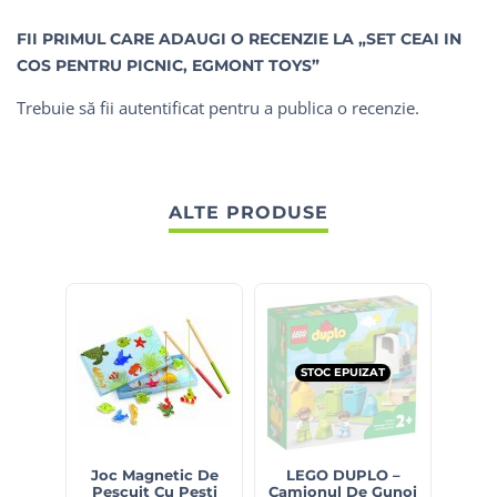
FII PRIMUL CARE ADAUGI O RECENZIE LA „SET CEAI IN
COS PENTRU PICNIC, EGMONT TOYS”
Trebuie să fii
autentificat
pentru a publica o recenzie.
ALTE PRODUSE
STOC EPUIZAT
S
Joc Magnetic De
LEGO DUPLO –
LE
Pescuit Cu Pesti
Camionul De Gunoi
Tre