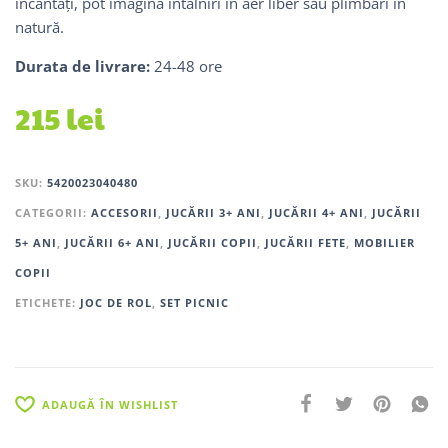
încântați, pot imagina întâlniri în aer liber sau plimbări în
natură.
Durata de livrare:
24-48 ore
215
lei
SKU:
5420023040480
CATEGORII:
ACCESORII
,
JUCĂRII 3+ ANI
,
JUCĂRII 4+ ANI
,
JUCĂRII
5+ ANI
,
JUCĂRII 6+ ANI
,
JUCĂRII COPII
,
JUCĂRII FETE
,
MOBILIER
COPII
ETICHETE:
JOC DE ROL
,
SET PICNIC
ADAUGĂ ÎN WISHLIST