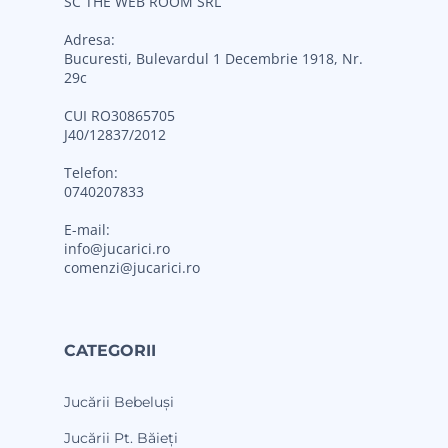
SC THE WEB ROOM SRL
Adresa:
Bucuresti, Bulevardul 1 Decembrie 1918, Nr.
29c
CUI RO30865705
J40/12837/2012
Telefon:
0740207833
E-mail:
info@jucarici.ro
comenzi@jucarici.ro
CATEGORII
Jucării Bebeluși
Jucării Pt. Băieți