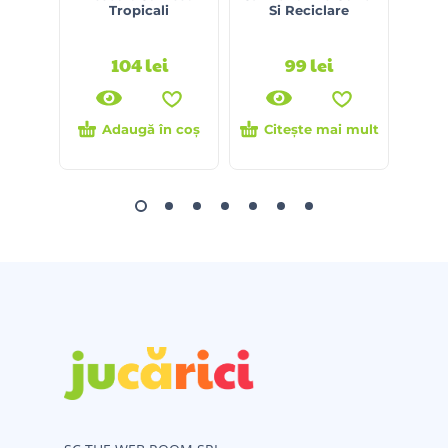
Tropicali
Si Reciclare
Mik
104
lei
99
lei
Adaugă în coș
Citește mai mult
Ci