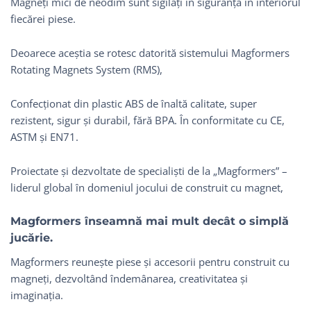
Magneți mici de neodim sunt sigilați în siguranță în interiorul
fiecărei piese.
Deoarece aceștia se rotesc datorită sistemului Magformers
Rotating Magnets System (RMS),
Confecționat din plastic ABS de înaltă calitate, super
rezistent, sigur și durabil, fără BPA. În conformitate cu CE,
ASTM și EN71.
Proiectate și dezvoltate de specialiști de la „Magformers” –
liderul global în domeniul jocului de construit cu magnet,
Magformers înseamnă mai mult decât o simplă
jucărie.
Magformers reunește piese și accesorii pentru construit cu
magneți, dezvoltând îndemânarea, creativitatea și
imaginația.