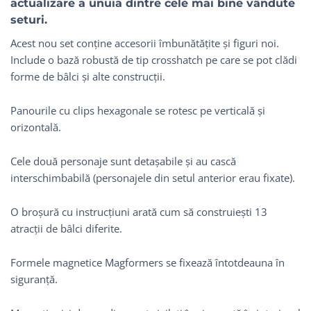
actualizare a unuia dintre cele mai bine vândute
seturi.
Acest nou set conține accesorii îmbunătățite și figuri noi.
Include o bază robustă de tip crosshatch pe care se pot clădi
forme de bâlci și alte construcții.
Panourile cu clips hexagonale se rotesc pe verticală și
orizontală.
Cele două personaje sunt detașabile și au cască
interschimbabilă (personajele din setul anterior erau fixate).
O broșură cu instrucțiuni arată cum să construiești 13
atracții de bâlci diferite.
Formele magnetice Magformers se fixează întotdeauna în
siguranță.