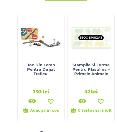
STOC EPUIZAT
Joc Din Lemn
Stampile Si Forme
Jo
Pentru Dirijat
Pentru Plastilina –
S
Traficul
Primele Animale
130
lei
42
lei
Adaugă în coș
Citește mai mult