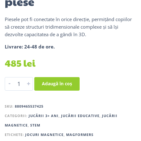
piese
Piesele pot fi conectate în orice direcție, permițând copiilor
să creeze structuri tridimensionale complexe și să își
dezvolte capacitatea de a gândi în 3D.
Livrare: 24-48 de ore.
485
lei
-
+
Adaugă în coș
SKU:
8809465537425
CATEGORII:
JUCĂRII 3+ ANI
,
JUCĂRII EDUCATIVE
,
JUCĂRII
MAGNETICE
,
STEM
ETICHETE:
JOCURI MAGNETICE
,
MAGFORMERS