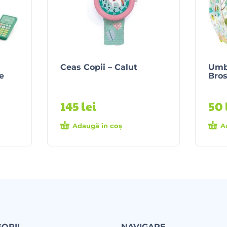
Ceas Copii – Calut
Umbr
e
Bro
145
lei
50
Adaugă în coș
A
ORII
NAVIGARE