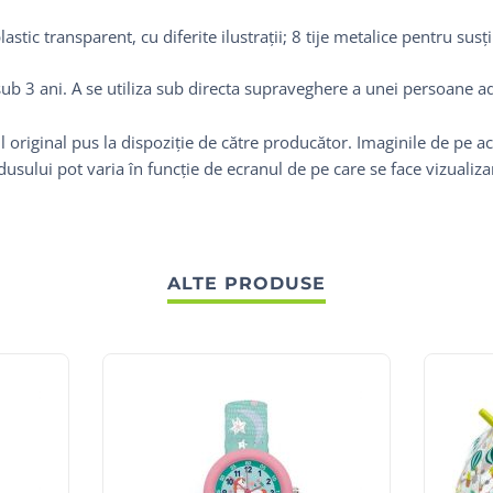
stic transparent, cu diferite ilustrații; 8 tije metalice pentru susț
sub 3 ani. A se utiliza sub directa supraveghere a unei persoane ad
 original pus la dispoziție de către producător. Imaginile de pe ac
odusului pot varia în funcție de ecranul de pe care se face vizualiz
ALTE PRODUSE