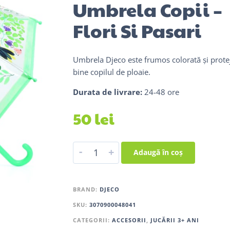
Umbrela Copii –
Flori Si Pasari
Umbrela Djeco este frumos colorată și prote
bine copilul de ploaie.
Durata de livrare:
24-48 ore
50
lei
-
+
Adaugă în coș
BRAND:
DJECO
SKU:
3070900048041
CATEGORII:
ACCESORII
,
JUCĂRII 3+ ANI