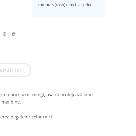
ramburs (cash) direct la curier.
ENZII (0)
forma unei semi-mingi, așa că protejează bine
t mai bine.
erea degetelor celor mici.