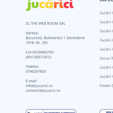
Jucării
Jucării 
SC THE WEB ROOM SRL
Jucării 
Adresa:
Bucuresti, Bulevardul 1 Decembrie
Jucării
1918, Nr. 29c
Jucării
CUI RO30865705
J40/12837/2012
Jocuri 
Telefon:
Jucării
0740207833
Jucării
E-mail:
Desen Ș
info@jucarici.ro
comenzi@jucarici.ro