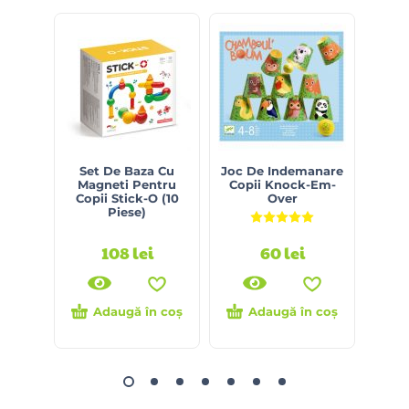
Set De Baza Cu
Joc De Indemanare
Set 
Magneti Pentru
Copii Knock-Em-
M
Copii Stick-O (10
Over
Vehi
Piese)
Evaluat la
5.00
din 5
108
lei
60
lei
Adaugă în coș
Adaugă în coș