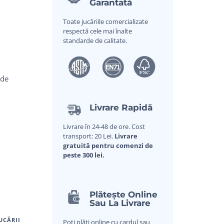
Garantată
Toate jucăriile comercializate
–
respectă cele mai înalte
standarde de calitate.
 de
Livrare Rapidă
Livrare în 24-48 de ore. Cost
transport: 20 Lei.
Livrare
gratuită pentru comenzi de
peste 300 lei.
Plătește Online
Sau La Livrare
UCĂRII
Poți plăti online cu cardul sau