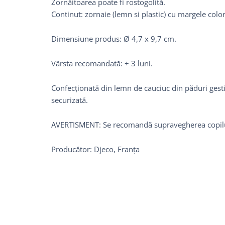
Zornăitoarea poate fi rostogolită.
Continut: zornaie (lemn si plastic) cu margele color
Dimensiune produs: Ø 4,7 x 9,7 cm.
Vârsta recomandată: + 3 luni.
Confecționată din lemn de cauciuc din păduri gest
securizată.
AVERTISMENT: Se recomandă supravegherea copilulu
Producător: Djeco, Franța