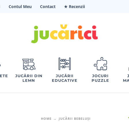
i
Contul Meu
Contact
★ Recenzii
FETE
JUCĂRII DIN
JUCĂRII
JOCURI
LEMN
EDUCATIVE
PUZZLE
MA
HOME
JUCĂRII BEBELUȘI