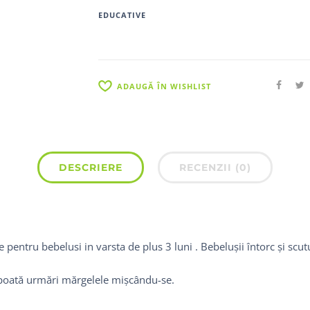
EDUCATIVE
ADAUGĂ ÎN WISHLIST
DESCRIERE
RECENZII (0)
e pentru bebelusi in varsta de plus 3 luni . Bebelușii întorc și sc
să poată urmări mărgelele mișcându-se.