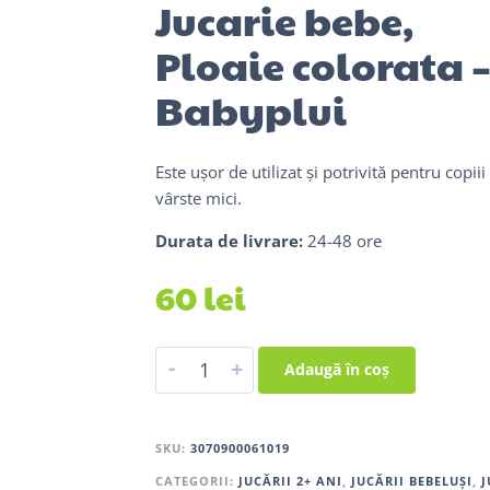
Jucarie bebe,
Ploaie colorata 
Babyplui
Este ușor de utilizat și potrivită pentru copiii
vârste mici.
Durata de livrare:
24-48 ore
60
lei
-
+
Adaugă în coș
SKU:
3070900061019
CATEGORII:
JUCĂRII 2+ ANI
,
JUCĂRII BEBELUȘI
,
J