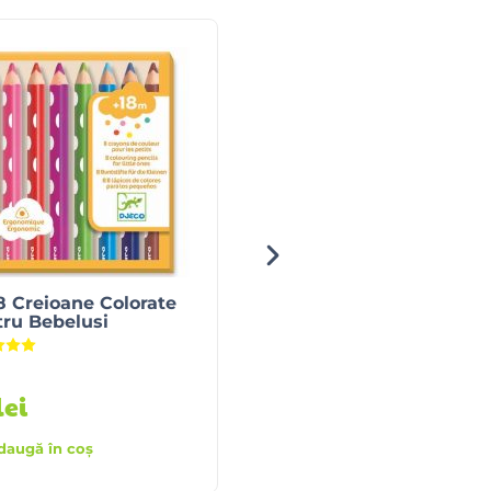
8 Creioane Colorate
Piramida Montessori D
ru Bebelusi
Lemn – Gaina
Evaluat la
5.00
din 5
lei
110
lei
daugă în coș
Adaugă în coș