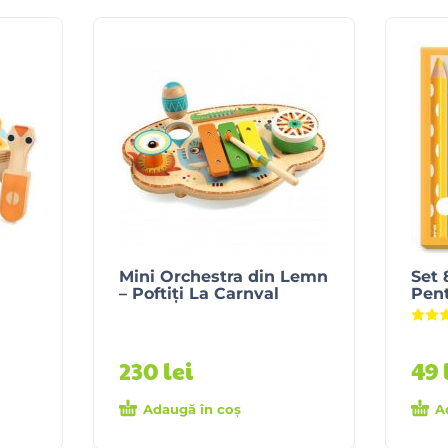
Mini Orchestra din Lemn
Set 
– Poftiți La Carnval
Pent
230
lei
49
Adaugă în coș
A