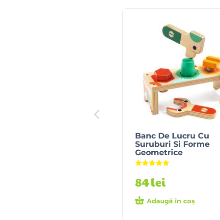
Banc De Lucru Cu
Suruburi Si Forme
Geometrice
Evaluat la
5.00
din 5
84
lei
Adaugă în coș