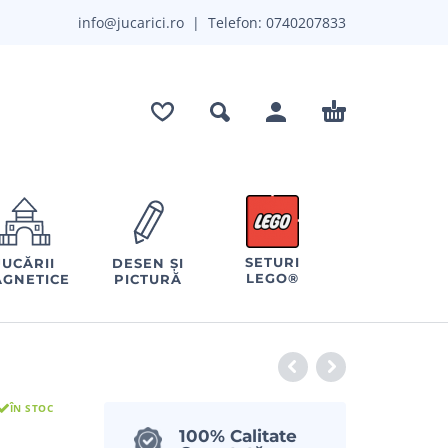
info@jucarici.ro
| Telefon:
0740207833
SETURI
JUCĂRII
DESEN ȘI
LEGO®
GNETICE
PICTURĂ
ÎN STOC
100% Calitate