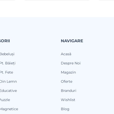
ORII
NAVIGARE
 Bebeluși
Acasă
Pt. Băieți
Despre Noi
Pt. Fete
Magazin
 Din Lemn
Oferte
 Educative
Branduri
Puzzle
Wishlist
 Magnetice
Blog