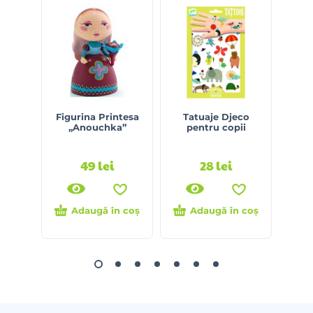
Figurina Printesa
Tatuaje Djeco
Juc
„Anouchka”
pentru copii
Dinta
49
lei
28
lei
Adaugă în coș
Adaugă în coș