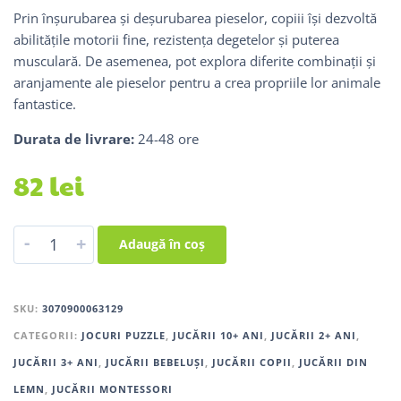
Prin înșurubarea și deșurubarea pieselor, copiii își dezvoltă
abilitățile motorii fine, rezistența degetelor și puterea
musculară. De asemenea, pot explora diferite combinații și
aranjamente ale pieselor pentru a crea propriile lor animale
fantastice.
Durata de livrare:
24-48 ore
82
lei
-
+
Adaugă în coș
SKU:
3070900063129
CATEGORII:
JOCURI PUZZLE
,
JUCĂRII 10+ ANI
,
JUCĂRII 2+ ANI
,
JUCĂRII 3+ ANI
,
JUCĂRII BEBELUȘI
,
JUCĂRII COPII
,
JUCĂRII DIN
LEMN
,
JUCĂRII MONTESSORI