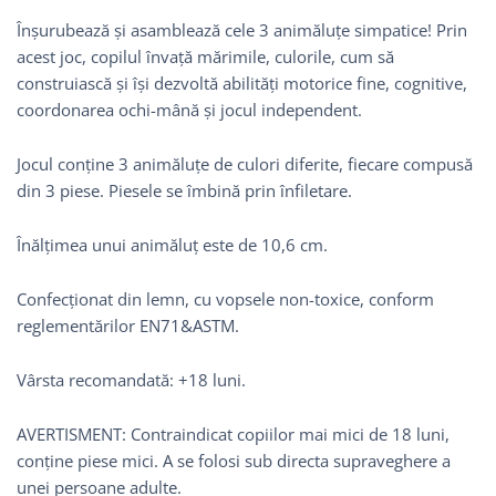
Înșurubează și asamblează cele 3 animăluțe simpatice! Prin
acest joc, copilul învață mărimile, culorile, cum să
construiască și își dezvoltă abilități motorice fine, cognitive,
coordonarea ochi-mână şi jocul independent.
Jocul conţine 3 animăluţe de culori diferite, fiecare compusă
din 3 piese. Piesele se îmbină prin înfiletare.
Înălţimea unui animăluţ este de 10,6 cm.
Confecționat din lemn, cu vopsele non-toxice, conform
reglementărilor EN71&ASTM.
Vârsta recomandată: +18 luni.
AVERTISMENT: Contraindicat copiilor mai mici de 18 luni,
conţine piese mici. A se folosi sub directa supraveghere a
unei persoane adulte.