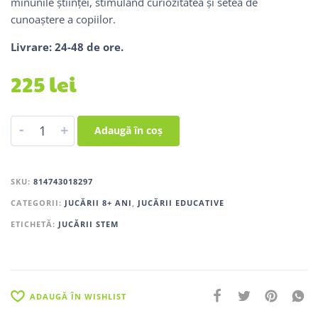
minunile științei, stimulând curiozitatea și setea de
cunoaștere a copiilor.
Livrare: 24-48 de ore.
225
lei
-
+
Adaugă în coș
SKU:
814743018297
CATEGORII:
JUCĂRII 8+ ANI
,
JUCĂRII EDUCATIVE
ETICHETĂ:
JUCĂRII STEM
ADAUGĂ ÎN WISHLIST