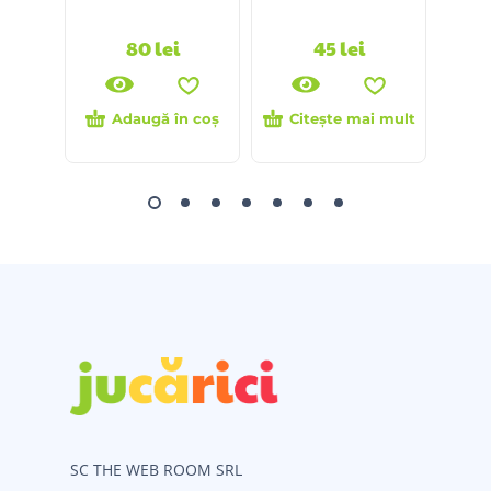
80
lei
45
lei
Adaugă în coș
Citește mai mult
Ci
SC THE WEB ROOM SRL