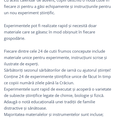
Cu acest calendar de advent, copiii deschid o nouă cutie în
fiecare zi pentru a găsi echipamente și instrucțiunile pentru
un nou experiment științific.
Experimentele pot fi realizate rapid și necesită doar
materiale care se găsesc în mod obișnuit în fiecare
gospodărie.
Fiecare dintre cele 24 de cutii frumos concepute include
materiale unice pentru experimente, instrucțiuni scrise și
ilustrate de experți.
Sărbătoriți sezonul sărbătorilor de iarnă cu ajutorul științei!
Conține 24 de experimente științifice unice de făcut în timp
ce copiii numără zilele până la Crăciun.
Experimentele sunt rapid de executat și acoperă o varietate
de subiecte științifice legate de chimie, biologie și fizică.
Adaugă o notă educațională unei tradiții de familie
distractive și sănătoase.
Majoritatea materialelor și instrumentelor sunt incluse;