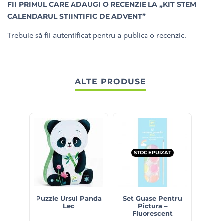
FII PRIMUL CARE ADAUGI O RECENZIE LA „KIT STEM
CALENDARUL STIINTIFIC DE ADVENT”
Trebuie să fii
autentificat
pentru a publica o recenzie.
ALTE PRODUSE
STOC EPUIZAT
S
Puzzle Ursul Panda
Set Guase Pentru
Cub
Leo
Pictura –
Dif
Fluorescent