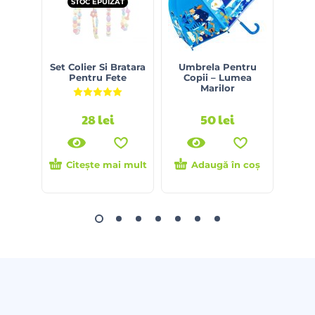
STOC EPUIZAT
Set Colier Si Bratara
Umbrela Pentru
Umb
Pentru Fete
Copii – Lumea
Fl
Marilor
Evaluat la
5.00
din 5
28
lei
50
lei
Citește mai mult
Adaugă în coș