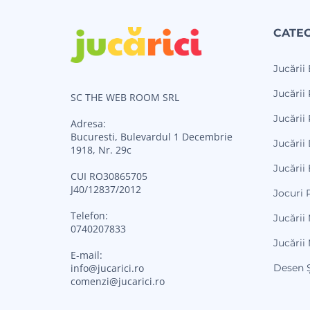
CATEG
Jucării
Jucării 
SC THE WEB ROOM SRL
Jucării 
Adresa:
Bucuresti, Bulevardul 1 Decembrie
Jucării
1918, Nr. 29c
Jucării
CUI RO30865705
J40/12837/2012
Jocuri 
Telefon:
Jucării
0740207833
Jucării
E-mail:
Desen Ș
info@jucarici.ro
comenzi@jucarici.ro