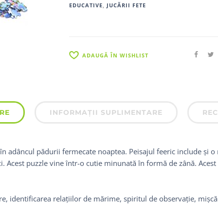
EDUCATIVE
,
JUCĂRII FETE
ADAUGĂ ÎN WISHLIST
RE
INFORMAȚII SUPLIMENTARE
REC
 în adâncul pădurii fermecate noaptea. Peisajul feeric include și 
ci. Acest puzzle vine într-o cutie minunată în formă de zână. Aces
ire, identificarea relațiilor de mărime, spiritul de observație, miș