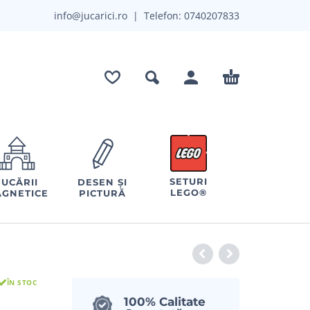
info@jucarici.ro
| Telefon:
0740207833
SETURI
JUCĂRII
DESEN ȘI
LEGO®
GNETICE
PICTURĂ
ÎN STOC
100% Calitate