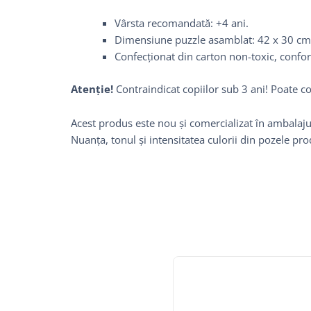
Vârsta recomandată: +4 ani.
Dimensiune puzzle asamblat: 42 x 30 cm
Confecționat din carton non-toxic, con
Atenție!
Contraindicat copiilor sub 3 ani! Poate c
Acest produs este nou și comercializat în ambalajul
Nuanța, tonul și intensitatea culorii din pozele pr