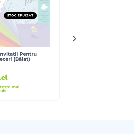
STOC EPUIZAT
STOC EPUIZAT
Invitatii Pentru
Cubissimo – Joc De
eceri (Băiat)
Logica Pentru Copii
lei
90
lei
itește mai
Citește mai
ult
mult