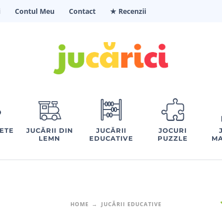
i
Contul Meu
Contact
★ Recenzii
FETE
JUCĂRII DIN
JUCĂRII
JOCURI
LEMN
EDUCATIVE
PUZZLE
MA
HOME
JUCĂRII EDUCATIVE