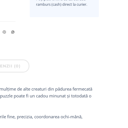
ramburs (cash) direct la curier.
ENZII (0)
o mulțime de alte creaturi din pădurea fermecată
t puzzle poate fi un cadou minunat și totodată o
cările fine, precizia, coordonarea ochi-mână,