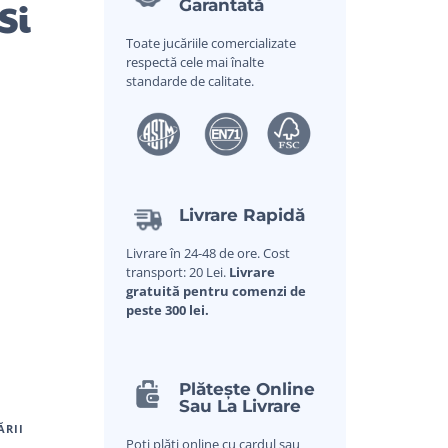
Si
Garantată
Toate jucăriile comercializate
respectă cele mai înalte
standarde de calitate.
Livrare Rapidă
Livrare în 24-48 de ore. Cost
transport: 20 Lei.
Livrare
gratuită pentru comenzi de
peste 300 lei.
Plătește Online
Sau La Livrare
ĂRII
Poți plăti online cu cardul sau