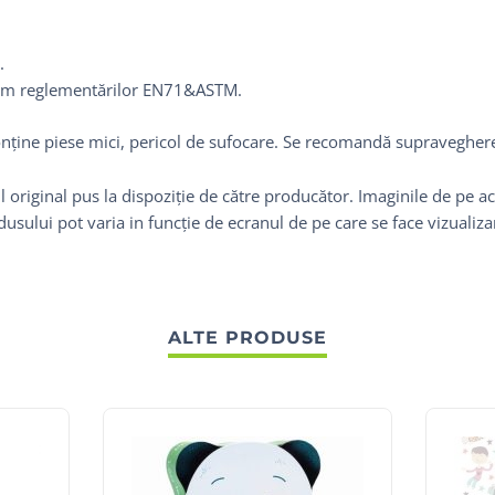
.
form reglementărilor EN71&ASTM.
onține piese mici, pericol de sufocare. Se recomandă supravegherea
 original pus la dispoziție de către producător. Imaginile de pe ac
odusului pot varia in funcție de ecranul de pe care se face vizualiz
ALTE PRODUSE