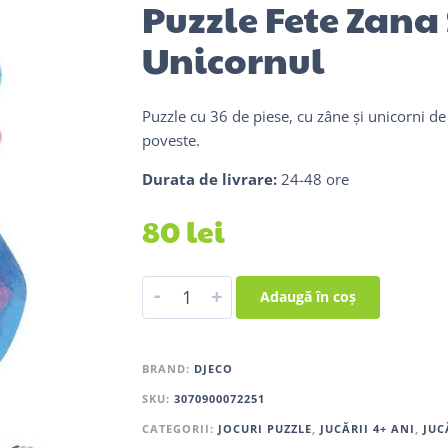
Puzzle Fete Zana 
Unicornul
Puzzle cu 36 de piese, cu zâne și unicorni de
poveste.
Durata de livrare:
24-48 ore
80
lei
-
+
Adaugă în coș
BRAND:
DJECO
SKU:
3070900072251
CATEGORII:
JOCURI PUZZLE
,
JUCĂRII 4+ ANI
,
JUC