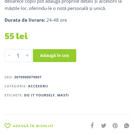
deoarece copiii pot adăuga propriile detalii și accesorii la
măștile lor, oferindu-le o notă personală și unică.
Durata de livrare:
24-48 ore
55
lei
-
+
Adaugă în coș
SKU:
3070900079007
CATEGORIE:
ACCESORII
ETICHETE:
DO IT YOURSELF
,
MASTI
ADAUGĂ ÎN WISHLIST