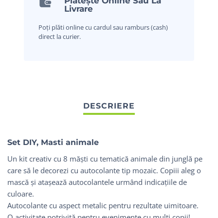
Plătește Online Sau La
Livrare
Poți plăti online cu cardul sau ramburs (cash)
direct la curier.
Set DIY, Masti animale
Un kit creativ cu 8 măști cu tematică animale din junglă pe
care să le decorezi cu autocolante tip mozaic. Copiii aleg o
mască și atașează autocolantele urmând indicațiile de
culoare.
Autocolante cu aspect metalic pentru rezultate uimitoare.
O activitate potrivită pentru evenimente cu mulți copii!