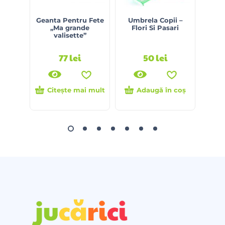
Geanta Pentru Fete
Umbrela Copii –
Cea
„Ma grande
Flori Si Pasari
Ri
valisette”
77
lei
50
lei
Citește mai mult
Adaugă în coș