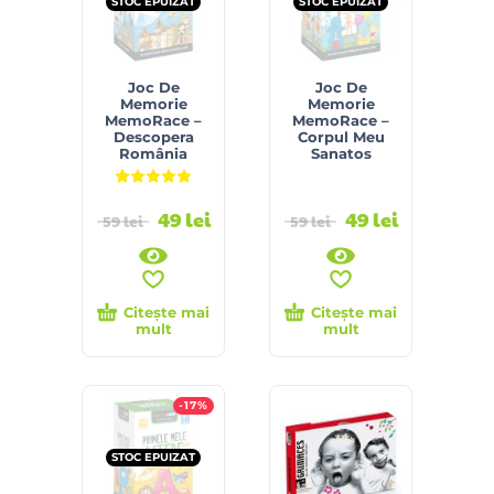
STOC EPUIZAT
STOC EPUIZAT
Joc De
Joc De
Memorie
Memorie
MemoRace –
MemoRace –
Descopera
Corpul Meu
România
Sanatos
Evaluat la
5.00
din 5
49
lei
49
lei
59
lei
59
lei
Citește mai
Citește mai
mult
mult
-17%
STOC EPUIZAT