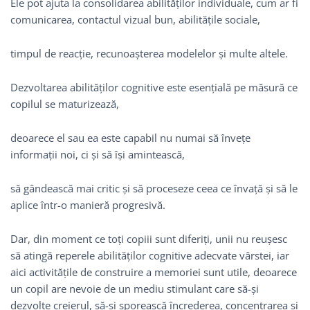
Ele pot ajuta la consolidarea abilităților individuale, cum ar fi
comunicarea, contactul vizual bun, abilitățile sociale,
timpul de reacție, recunoașterea modelelor și multe altele.
Dezvoltarea abilităților cognitive este esențială pe măsură ce
copilul se maturizează,
deoarece el sau ea este capabil nu numai să învețe
informații noi, ci și să își amintească,
să gândească mai critic și să proceseze ceea ce învață și să le
aplice într-o manieră progresivă.
Dar, din moment ce toți copiii sunt diferiți, unii nu reușesc
să atingă reperele abilităților cognitive adecvate vârstei, iar
aici activitățile de construire a memoriei sunt utile, deoarece
un copil are nevoie de un mediu stimulant care să-și
dezvolte creierul, să-și sporească încrederea, concentrarea și