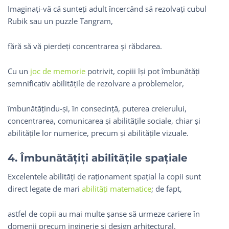
Imaginați-vă că sunteți adult încercând să rezolvați cubul
Rubik sau un puzzle Tangram,
fără să vă pierdeți concentrarea și răbdarea.
Cu un
joc de memorie
potrivit, copiii își pot îmbunătăți
semnificativ abilitățile de rezolvare a problemelor,
îmbunătățindu-și, în consecință, puterea creierului,
concentrarea, comunicarea și abilitățile sociale, chiar și
abilitățile lor numerice, precum și abilitățile vizuale.
4. Îmbunătățiți abilitățile spațiale
Excelentele abilități de raționament spațial la copii sunt
direct legate de mari
abilități matematice
; de fapt,
astfel de copii au mai multe șanse să urmeze cariere în
domenii precum inginerie și design arhitectural.