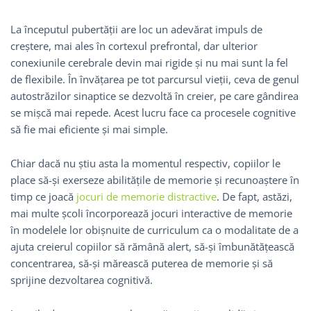
La începutul pubertății are loc un adevărat impuls de
creștere, mai ales în cortexul prefrontal, dar ulterior
conexiunile cerebrale devin mai rigide și nu mai sunt la fel
de flexibile. În învățarea pe tot parcursul vieții, ceva de genul
autostrăzilor sinaptice se dezvoltă în creier, pe care gândirea
se mișcă mai repede. Acest lucru face ca procesele cognitive
să fie mai eficiente și mai simple.
Chiar dacă nu știu asta la momentul respectiv, copiilor le
place să-și exerseze abilitățile de memorie și recunoaștere în
timp ce joacă
jocuri de memorie distractive
. De fapt, astăzi,
mai multe școli încorporează jocuri interactive de memorie
în modelele lor obișnuite de curriculum ca o modalitate de a
ajuta creierul copiilor să rămână alert, să-și îmbunătățească
concentrarea, să-și mărească puterea de memorie și să
sprijine dezvoltarea cognitivă.