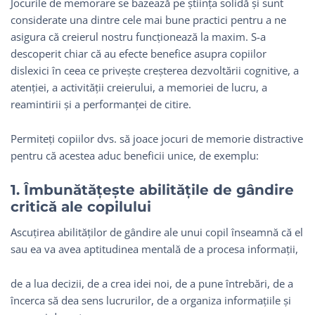
Jocurile de memorare se bazează pe știința solidă și sunt
considerate una dintre cele mai bune practici pentru a ne
asigura că creierul nostru funcționează la maxim. S-a
descoperit chiar că au efecte benefice asupra copiilor
dislexici în ceea ce privește creșterea dezvoltării cognitive, a
atenției, a activității creierului, a memoriei de lucru, a
reamintirii și a performanței de citire.
Permiteți copiilor dvs. să joace jocuri de memorie distractive
pentru că acestea aduc beneficii unice, de exemplu:
1. Îmbunătățește abilitățile de gândire
critică ale copilului
Ascuțirea abilităților de gândire ale unui copil înseamnă că el
sau ea va avea aptitudinea mentală de a procesa informații,
de a lua decizii, de a crea idei noi, de a pune întrebări, de a
încerca să dea sens lucrurilor, de a organiza informațiile și