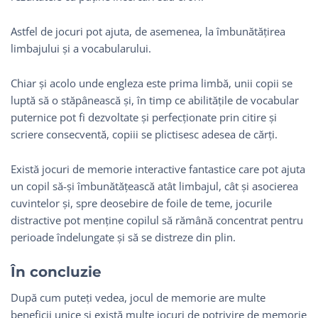
Astfel de jocuri pot ajuta, de asemenea, la îmbunătățirea
limbajului și a vocabularului.
Chiar și acolo unde engleza este prima limbă, unii copii se
luptă să o stăpânească și, în timp ce abilitățile de vocabular
puternice pot fi dezvoltate și perfecționate prin citire și
scriere consecventă, copiii se plictisesc adesea de cărți.
Există jocuri de memorie interactive fantastice care pot ajuta
un copil să-și îmbunătățească atât limbajul, cât și asocierea
cuvintelor și, spre deosebire de foile de teme, jocurile
distractive pot menține copilul să rămână concentrat pentru
perioade îndelungate și să se distreze din plin.
În concluzie
După cum puteți vedea, jocul de memorie are multe
beneficii unice și există multe jocuri de potrivire de memorie