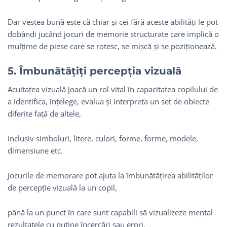
Dar vestea bună este că chiar și cei fără aceste abilități le pot
dobândi jucând jocuri de memorie structurate care implică o
mulțime de piese care se rotesc, se mișcă și se poziționează.
5. Îmbunătățiți percepția vizuală
Acuitatea vizuală joacă un rol vital în capacitatea copilului de
a identifica, înțelege, evalua și interpreta un set de obiecte
diferite față de altele,
inclusiv simboluri, litere, culori, forme, forme, modele,
dimensiune etc.
Jocurile de memorare pot ajuta la îmbunătățirea abilităților
de percepție vizuală la un copil,
până la un punct în care sunt capabili să vizualizeze mental
rezultatele cu puține încercări sau erori.