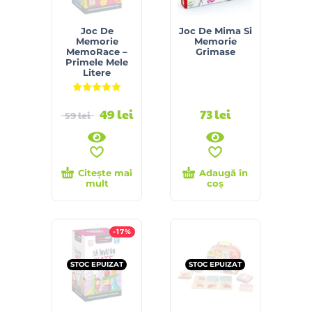
Joc De
Joc De Mima Si
Memorie
Memorie
MemoRace –
Grimase
Primele Mele
Litere
Evaluat la
5.00
din 5
49
lei
73
lei
59
lei
Citește mai
Adaugă în
mult
coș
-17%
STOC EPUIZAT
STOC EPUIZAT