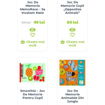
Joc De
Joc De
Memorie
Memorie Copii
MemoRace – Sa
„Opposites
Invatam Mate
Animals”
49
lei
60
lei
59
lei
Citește mai
Citește mai
mult
mult
Smoothie – Joc
Joc De
De Memorie
Memorie
Pentru Copii
Animalele Din
Jungla