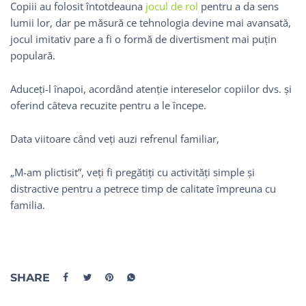
Copiii au folosit întotdeauna
jocul de rol
pentru a da sens
lumii lor, dar pe măsură ce tehnologia devine mai avansată,
jocul imitativ pare a fi o formă de divertisment mai puțin
populară.
Aduceți-l înapoi, acordând atenție intereselor copiilor dvs. și
oferind câteva recuzite pentru a le începe.
Data viitoare când veți auzi refrenul familiar,
„M-am plictisit”, veți fi pregătiți cu activități simple și
distractive pentru a petrece timp de calitate împreuna cu
familia.
SHARE