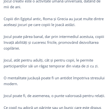
Jocul creativ este o activitate umană universală, datând de
mii de ani.
Copiii din Egiptul antic, Roma și Grecia au jucat multe dintre
aceleași jocuri pe care copiii le joacă astăzi.
Jocul poate părea banal, dar prin intermediul acestuia, copiii
învață abilități și cuceresc fricile, promovând dezvoltarea
copilăriei.
Jocul, atât pentru adulți, cât și pentru copii, le permite
participanților săi un răgaz temporar din viața de zi cu zi.
O mentalitate jucăușă poate fi un antidot împotriva stresului
modern.
Jocul poate fi, de asemenea, o punte valoroasă pentru relații.
Ce copil nu adoră un părinte sau un bunic care este dispus