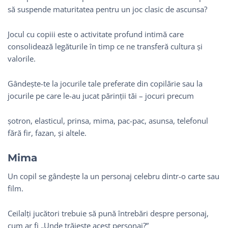
să suspende maturitatea pentru un joc clasic de ascunsa?
Jocul cu copiii este o activitate profund intimă care
consolidează legăturile în timp ce ne transferă cultura și
valorile.
Gândește-te la jocurile tale preferate din copilărie sau la
jocurile pe care le-au jucat părinții tăi – jocuri precum
șotron, elasticul, prinsa, mima, pac-pac, asunsa, telefonul
fără fir, fazan, și altele.
Mima
Un copil se gândește la un personaj celebru dintr-o carte sau
film.
Ceilalți jucători trebuie să pună întrebări despre personaj,
cum ar fi „Unde trăiește acest personaj?”