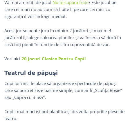
Vă mai amintiți de jocul
Nu te supara frate
? Este jocul pe
care cei mari nu au cum să-l uite li pe care cei mici cu
siguranță îl vor îndrăgi imediat.
Acest joc se poate juca în minim 2 jucători și maxim 4.
Jucătorul își alege culoarea pionilor și va încerca să ducă în
casă toți pionii în funcție de cifra reprezentată de zar.
Vezi aici
20 Jocuri Clasice Pentru Copii
Teatrul de păpuși
Copiilor mici le place să organizeze spectacole de păpuși
care să portretizeze basme simple, cum ar fi „Scufița Roșie”
sau „Capra cu 3 iezi”.
Copiii mai mari își pot planifica și dezvolta propriile piese de
teatru.