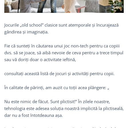
Jocurile „old school” clasice sunt atemporale și încurajează
gândirea și imaginația.
Fie că sunteți în căutarea unui joc non-tech pentru ca copiii
dvs. să se joace, să aibă nevoie de ceva pentru a trece timpul
sau vă doriți doar o activitate ieftină,
consultați această listă de jocuri și activități pentru copii.
În calitate de părinți, am auzit cu toții acea plângere: „
Nu este nimic de făcut. Sunt plictisit!” În zilele noastre,
tehnologia este adesea soluția noastră implicită la plictiseală,
dar nu a fost întotdeauna așa.